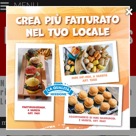
MENU
×
Notizie dal mondo della
ristorazione a cura di Ristopiù
Lombardia SpA
marketing