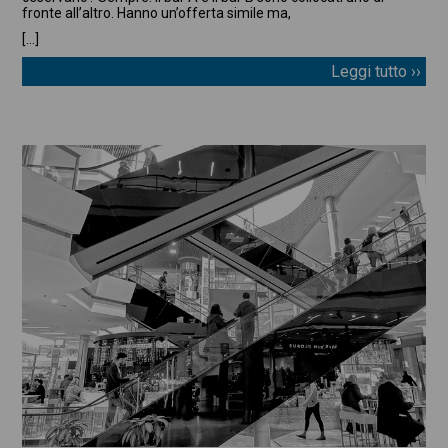
fronte all’altro. Hanno un’offerta simile ma,
[…]
Leggi tutto ››