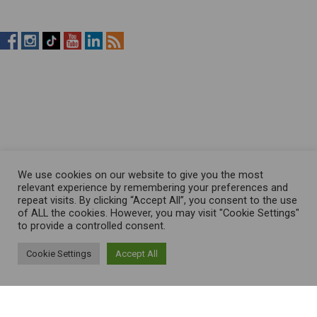
RistopiùNews
RistopiùNews
RistopiùNews
RistopiùNews
RistopiùNews
RSS
su
su
su
su
su
Feed
Facebook
Instagram
TikTok
YouTube
LinkedIn
We use cookies on our website to give you the most
relevant experience by remembering your preferences and
repeat visits. By clicking “Accept All”, you consent to the use
of ALL the cookies. However, you may visit "Cookie Settings"
to provide a controlled consent.
Cookie Settings
Accept All