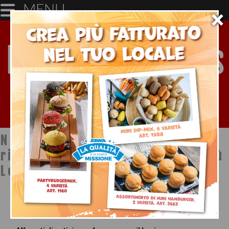
MENU
×
Notizie dal mondo della
ristorazione a cura di Ristopiù
Lombardia SpA
Chi Siamo