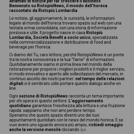
Affamati di notizie per far crescere il business
Benvenuto su RistopiùNews, il mondo dell’horeca
raccontato da Ristopiù Lombardia
Le notizie, gli aggiornamenti, le curiosità, le informazioni
legate al mondo dell’horeca trovano spazio sul web con una
testata ormai consolidata, con una storia di informazione
preziosa e utile. Il progetto nasce in casa
Ristopiù
Lombardia, Società Benefit a socio unico
, specializzata
nella commercializzazione e distribuzione di food and
beverage per l’horeca.
Ci diamo del Tu, caro lettore, perché RistopiùNews è un ponte
tra la nostra conoscenza e la tua “fame” di informazioni.
Quotidianamente siamo in prima linea nel mondo della
ristorazione per proporre i migliori prodotti e il miglior servizio,
in modo innovativo e aperto alle sollecitazioni del mercato, in
continuo ascolto dei nostri partner:
nel tempo delle relazioni
digitali
ci è sembrato utile portare questo dialogo anche on
line.
Ogni
sezione di RistopiùNews
racconta un tema importante
per chi opera in questo settore.
L’aggiornamento
quotidiano
garantisce freschezza alla lettura e una fruizione
rapida: sappiamo che non ami perdere tempo.
Speriamo che questo spazio diventi uno dei tuoi
appuntamenti quotidiani con le news del mondo horeca. E se
vuoi avere uno sguardo ancora più ampio,
richiedi omaggio
anche la versione mensile
cliccando
qui
.