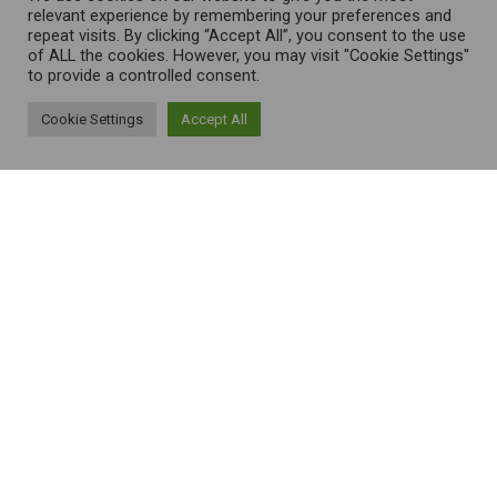
relevant experience by remembering your preferences and
repeat visits. By clicking “Accept All”, you consent to the use
of ALL the cookies. However, you may visit "Cookie Settings"
to provide a controlled consent.
Cookie Settings
Accept All