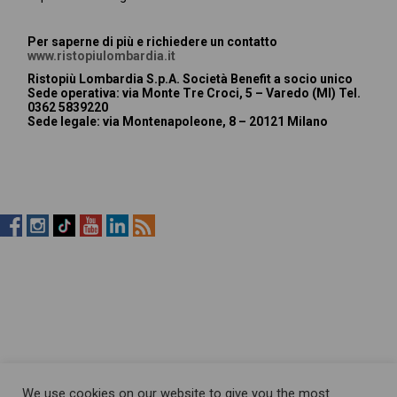
Per saperne di più e richiedere un contatto
www.ristopiulombardia.it
Ristopiù Lombardia S.p.A. Società Benefit a socio unico
Sede operativa
: via Monte Tre Croci, 5 – Varedo (MI) Tel.
0362 5839220
Sede legale
: via Montenapoleone, 8 – 20121 Milano
RistopiùNews
RistopiùNews
RistopiùNews
RistopiùNews
RistopiùNews
RSS
su
su
su
su
su
Feed
Facebook
Instagram
TikTok
YouTube
LinkedIn
We use cookies on our website to give you the most