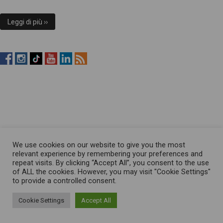
Leggi di più ››
RistopiùNews
RistopiùNews
RistopiùNews
RistopiùNews
RistopiùNews
RSS
su
su
su
su
su
Feed
Facebook
Instagram
TikTok
YouTube
LinkedIn
We use cookies on our website to give you the most
relevant experience by remembering your preferences and
repeat visits. By clicking “Accept All”, you consent to the use
of ALL the cookies. However, you may visit "Cookie Settings"
to provide a controlled consent.
Cookie Settings
Accept All