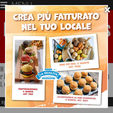
MENU
×
Notizie dal mondo della
ristorazione a cura di Ristopiù
Lombardia SpA
spiriti eccellenti horeca