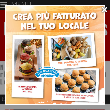
MENU
×
Notizie dal mondo della
ristorazione a cura di Ristopiù
Lombardia SpA
Erba