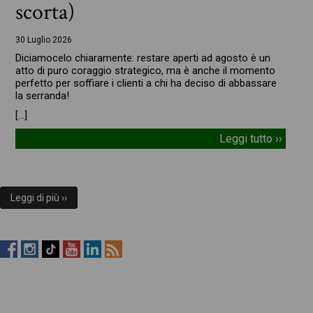
scorta)
30 Luglio 2026
Diciamocelo chiaramente: restare aperti ad agosto è un
atto di puro coraggio strategico, ma è anche il momento
perfetto per soffiare i clienti a chi ha deciso di abbassare
la serranda!
[…]
Leggi tutto ››
Leggi di più ››
RistopiùNews
RistopiùNews
RistopiùNews
RistopiùNews
RistopiùNews
RSS
su
su
su
su
su
Feed
Facebook
Instagram
TikTok
YouTube
LinkedIn