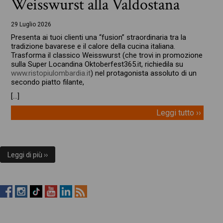
Weisswurst alla Valdostana
29 Luglio 2026
Presenta ai tuoi clienti una “fusion” straordinaria tra la
tradizione bavarese e il calore della cucina italiana.
Trasforma il classico Weisswurst (che trovi in promozione
sulla Super Locandina Oktoberfest365.it, richiedila su
www.ristopiulombardia.it
) nel protagonista assoluto di un
secondo piatto filante,
[…]
Leggi tutto ››
Leggi di più ››
RistopiùNews
RistopiùNews
RistopiùNews
RistopiùNews
RistopiùNews
RSS
su
su
su
su
su
Feed
Facebook
Instagram
TikTok
YouTube
LinkedIn