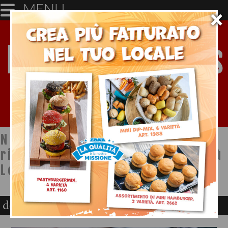
MENU
×
Notizie dal mondo della
ristorazione a cura di Ristopiù
Lombardia SpA
donne