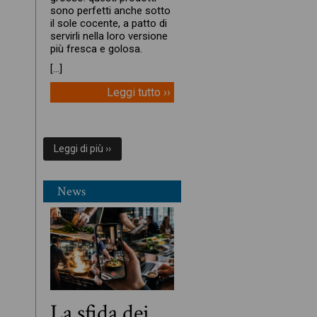
sono perfetti anche sotto
il sole cocente, a patto di
servirli nella loro versione
più fresca e golosa.
[…]
Leggi tutto ››
Leggi di più ››
News
La sfida dei