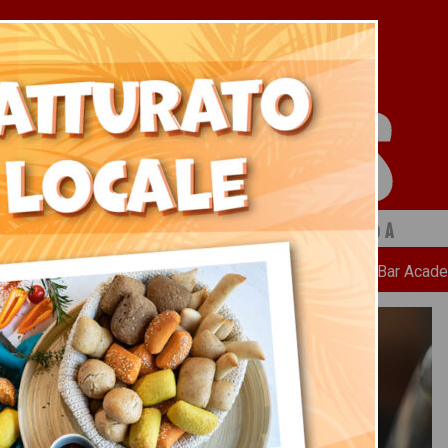
 a cura di Ristopiù Lombardia SpA
Chi Siamo
News
Ricette
Bar Acad