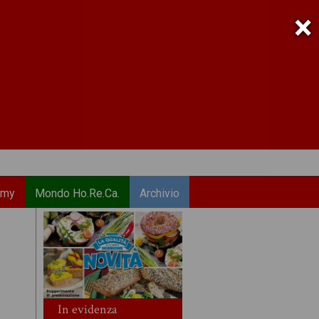
×
emy
Mondo Ho.Re.Ca.
Archivio
In evidenza