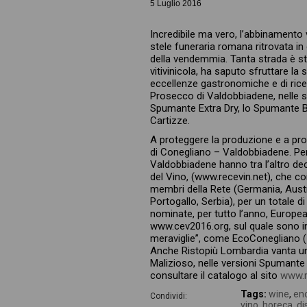
5 Luglio 2016
Incredibile ma vero, l’abbinamento v
stele funeraria romana ritrovata in 
della vendemmia. Tanta strada è sta
vitivinicola, ha saputo sfruttare la 
eccellenze gastronomiche e di ricett
Prosecco di Valdobbiadene, nelle s
Spumante Extra Dry, lo Spumante Bru
Cartizze.
A proteggere la produzione e a pro
di Conegliano – Valdobbiadene. Per
Valdobbiadene hanno tra l’altro deci
del Vino, (www.recevin.net), che co
membri della Rete (Germania, Austria
Portogallo, Serbia), per un totale di
nominate, per tutto l’anno, European 
www.cev2016.org, sul quale sono inse
meraviglie”, come EcoConegliano (14 e
Anche Ristopiù Lombardia vanta una 
Malizioso, nelle versioni Spumante 
consultare il catalogo al sito
www.ri
Tags:
wine
,
eno
Condividi:
vino
,
horeca
,
di