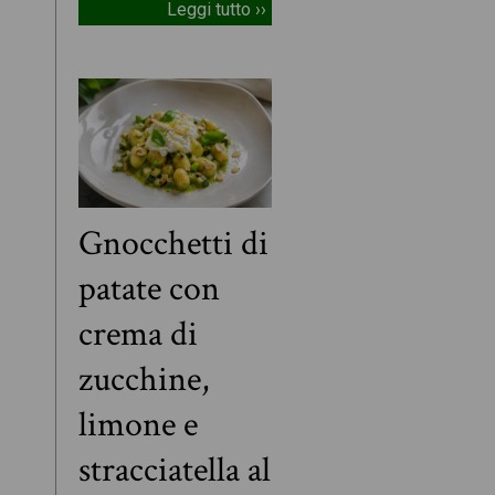
Leggi tutto ››
Gnocchetti di
patate con
crema di
zucchine,
limone e
stracciatella al