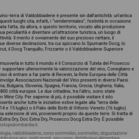
ino-terra di Valdobbiadene è presente sin dall’antichità: un’antica
questi luoghi cita, infatti, i “vendemmiales”, festività in occasione
ta fatta, da allora, e questo territorio, vocato alla produzione
sua peculiarità e diventare un’attrazione turistica, un luogo di
ività. Il merito è ovviamente del suo prezioso nettare, il
ue diverse declinazioni, tra cui spiccano lo Spumante Docg, lo
t, il Docg Tranquillo, Frizzante o il Valdobbiadene Superiore
muoverla in tutto il mondo è il Consorzio di Tutela del Prosecco
 supportare ulteriormente la valorizzazione del vino, Conegliano e
so di entrare a far parte di Recevin, la Rete Europea delle Città
involge Associazioni Nazionali del Vino presenti in diversi Paesi
, Bulgaria, Slovenia, Spagna, Francia, Grecia, Ungheria, Italia,
 800 città europee. Le due cittadine, tra l’altro, sono state
Wine City. Per saperne di più, è possibile visitare il sito
rite anche tutte le iniziative estive legate alla “terra delle
 15 luglio) o il Palio delle Botti di Vittorio Veneto (16 luglio).
selezione di vini, provenienti proprio da queste terre. Si tratta di
Extra Dry, Doc Extra Dry, Prosecco Docg Extra Dry. È possibile
stopiulombardia.it
.
logia
,
valdobbiadene
,
corso sommelier
,
sommelier
,
degustazione
stributore vino
,
piatti pronti
,
vino rosso
,
distributore alimentare
,