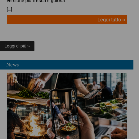
versione più fresca e golosa.
[…]
Leggi tutto ››
Leggi di più ››
News