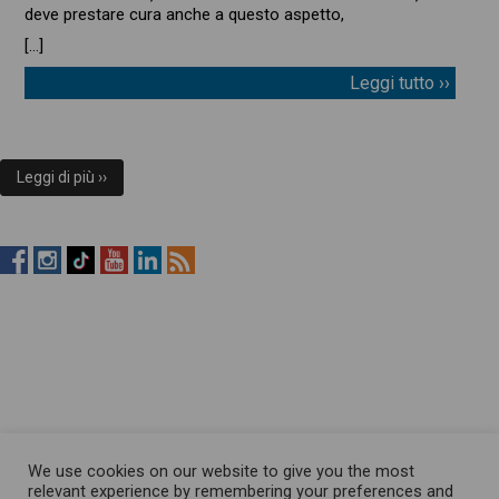
deve prestare cura anche a questo aspetto,
[…]
Leggi tutto ››
Leggi di più ››
RistopiùNews
RistopiùNews
RistopiùNews
RistopiùNews
RistopiùNews
RSS
su
su
su
su
su
Feed
Facebook
Instagram
TikTok
YouTube
LinkedIn
We use cookies on our website to give you the most
relevant experience by remembering your preferences and