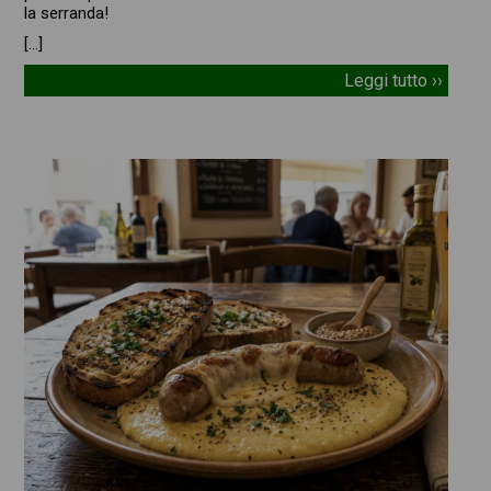
la serranda!
[…]
Leggi tutto ››