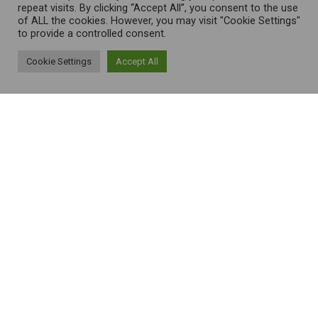
repeat visits. By clicking “Accept All”, you consent to the use
of ALL the cookies. However, you may visit "Cookie Settings"
to provide a controlled consent.
Cookie Settings
Accept All