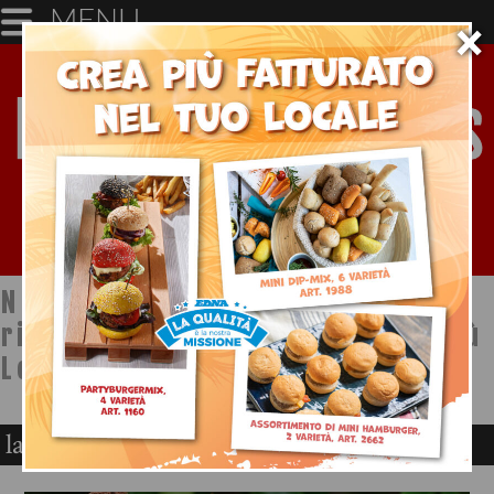
MENU
×
Notizie dal mondo della
ristorazione a cura di Ristopiù
Lombardia SpA
latte cocco horeca