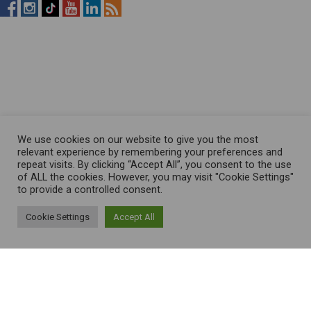
RistopiùNews
RistopiùNews
RistopiùNews
RistopiùNews
RistopiùNews
RSS
su
su
su
su
su
Feed
Facebook
Instagram
TikTok
YouTube
LinkedIn
We use cookies on our website to give you the most
relevant experience by remembering your preferences and
repeat visits. By clicking “Accept All”, you consent to the use
of ALL the cookies. However, you may visit "Cookie Settings"
to provide a controlled consent.
Cookie Settings
Accept All