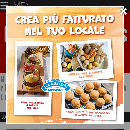
MENU
×
Notizie dal mondo della
ristorazione a cura di Ristopiù
Lombardia SpA
2018