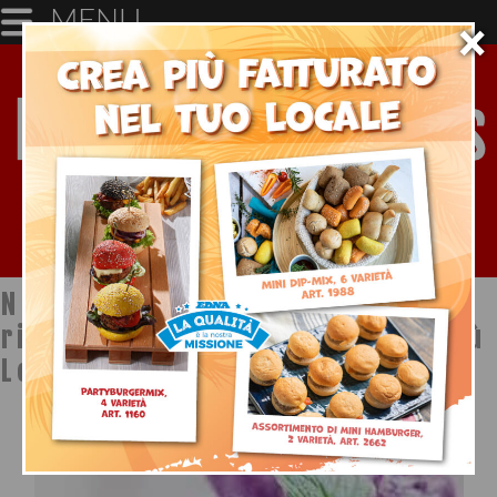
MENU
×
Notizie dal mondo della
ristorazione a cura di Ristopiù
Lombardia SpA