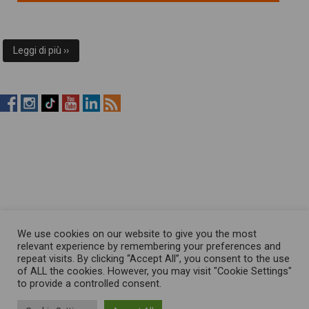
Leggi di più ››
RistopiùNews
RistopiùNews
RistopiùNews
RistopiùNews
RistopiùNews
RSS
su
su
su
su
su
Feed
Facebook
Instagram
TikTok
YouTube
LinkedIn
We use cookies on our website to give you the most
relevant experience by remembering your preferences and
repeat visits. By clicking “Accept All”, you consent to the use
of ALL the cookies. However, you may visit "Cookie Settings"
to provide a controlled consent.