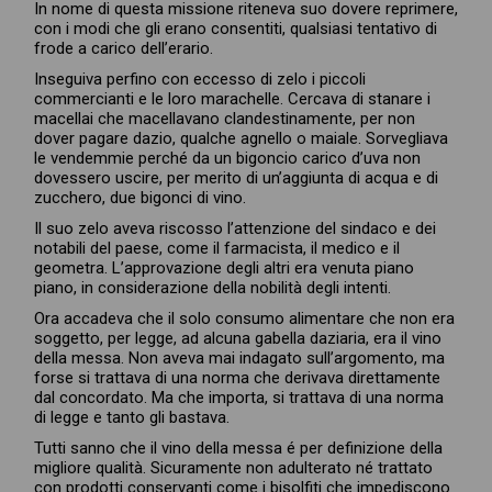
In nome di questa missione riteneva suo dovere reprimere,
con i modi che gli erano consentiti, qualsiasi tentativo di
frode a carico dell’erario.
Inseguiva perfino con eccesso di zelo i piccoli
commercianti e le loro marachelle. Cercava di stanare i
macellai che macellavano clandestinamente, per non
dover pagare dazio, qualche agnello o maiale. Sorvegliava
le vendemmie perché da un bigoncio carico d’uva non
dovessero uscire, per merito di un’aggiunta di acqua e di
zucchero, due bigonci di vino.
Il suo zelo aveva riscosso l’attenzione del sindaco e dei
notabili del paese, come il farmacista, il medico e il
geometra. L’approvazione degli altri era venuta piano
piano, in considerazione della nobilità degli intenti.
Ora accadeva che il solo consumo alimentare che non era
soggetto, per legge, ad alcuna gabella daziaria, era il vino
della messa. Non aveva mai indagato sull’argomento, ma
forse si trattava di una norma che derivava direttamente
dal concordato. Ma che importa, si trattava di una norma
di legge e tanto gli bastava.
Tutti sanno che il vino della messa é per definizione della
migliore qualità. Sicuramente non adulterato né trattato
con prodotti conservanti come i bisolfiti che impediscono