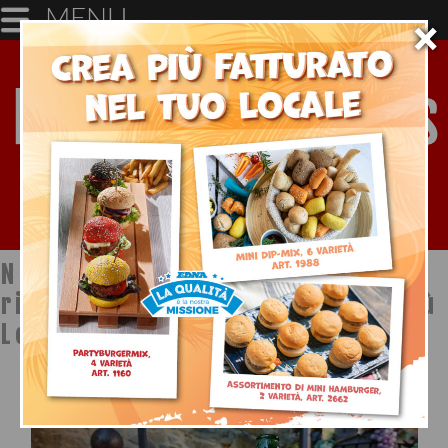
MENU
×
Notizie dal mondo della
ristorazione a cura di Ristopiù
Lombardia SpA