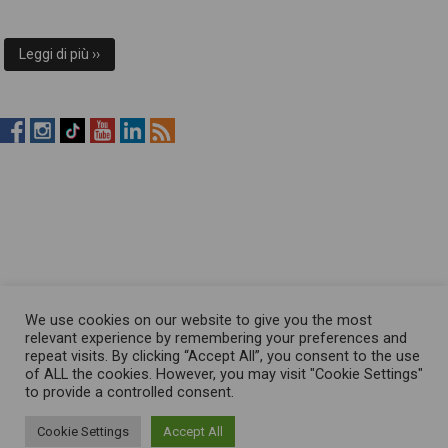
Leggi di più ››
RistopiùNews
RistopiùNews
RistopiùNews
RistopiùNews
RistopiùNews
RSS
su
su
su
su
su
Feed
Facebook
Instagram
TikTok
YouTube
LinkedIn
We use cookies on our website to give you the most
relevant experience by remembering your preferences and
repeat visits. By clicking “Accept All”, you consent to the use
of ALL the cookies. However, you may visit "Cookie Settings"
to provide a controlled consent.
Cookie Settings
Accept All