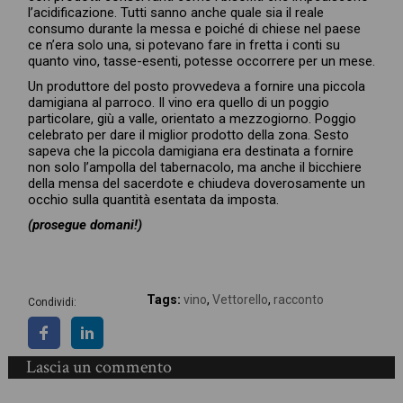
l’acidificazione. Tutti sanno anche quale sia il reale
consumo durante la messa e poiché di chiese nel paese
ce n’era solo una, si potevano fare in fretta i conti su
quanto vino, tasse-esenti, potesse occorrere per un mese.
Un produttore del posto provvedeva a fornire una piccola
damigiana al parroco. Il vino era quello di un poggio
particolare, giù a valle, orientato a mezzogiorno. Poggio
celebrato per dare il miglior prodotto della zona. Sesto
sapeva che la piccola damigiana era destinata a fornire
non solo l’ampolla del tabernacolo, ma anche il bicchiere
della mensa del sacerdote e chiudeva doverosamente un
occhio sulla quantità esentata da imposta.
(prosegue domani!)
Tags:
vino
,
Vettorello
,
racconto
Condividi:
Lascia un commento