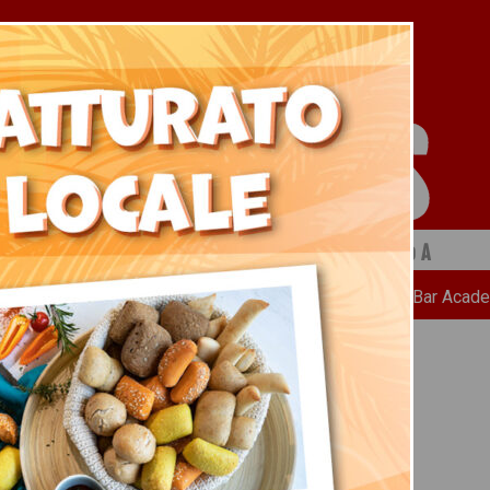
 a cura di Ristopiù Lombardia SpA
Chi Siamo
News
Ricette
Bar Acad