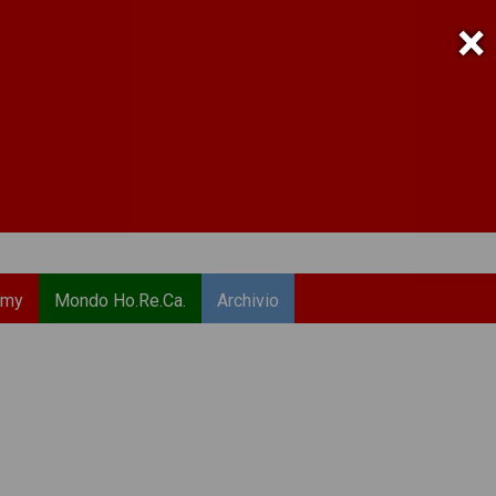
×
emy
Mondo Ho.Re.Ca.
Archivio