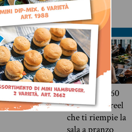
News
La sfida dei 60
secondi e il reel
che ti riempie la
sala a pranzo