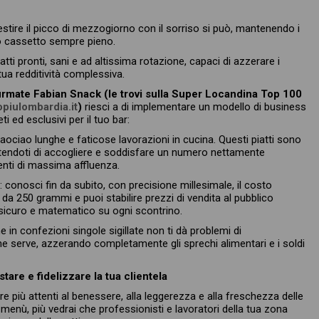
gestire il picco di mezzogiorno con il sorriso si può, mantenendo i
tuo cassetto sempre pieno.
atti pronti, sani e ad altissima rotazione, capaci di azzerare i
ua redditività complessiva.
rmate Fabian Snack (le trovi sulla Super Locandina Top 100
opiulombardia.it
)
riesci a di implementare un modello di business
 ed esclusivi per il tuo bar:
aociao lunghe e faticose lavorazioni in cucina. Questi piatti sono
ettendoti di accogliere e soddisfare un numero nettamente
enti di massima affluenza.
 conosci fin da subito, con precisione millesimale, il costo
 da 250 grammi e puoi stabilire prezzi di vendita al pubblico
sicuro e matematico su ogni scontrino.
n confezioni singole sigillate non ti dà problemi di
e serve, azzerando completamente gli sprechi alimentari e i soldi
tare e fidelizzare la tua clientela
più attenti al benessere, alla leggerezza e alla freschezza delle
 menù, più vedrai che professionisti e lavoratori della tua zona