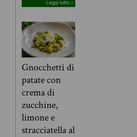
Leggi tutto ››
Gnocchetti di
patate con
crema di
zucchine,
limone e
stracciatella al