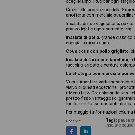
sceglieranno il tuo bar ogni singolo
Grazie alle promozioni della
Super 
un’offerta commerciale straordinar
Insalata di riso vegetariana, opzion
pranzo light e rigorosamente veg.
Insalata di pollo
, grande classico d
energia in modo sano.
Cous cous con pollo grigliato
, p
Insalata di farro con tacchino
, a
tacchino arrosto e verdure colorat
La strategia commerciale per vo
Vuoi aumentare vertiginosamente l
visivo di questi eccezionali prodot
il Menu Fit & Go: abbinando una del
prezzo fisso vantaggioso, garantira
tuo bar un flusso costante di incass
Per maggiori informazioni chiama 
Tags:
pausa pr
Condividi:
insalate pausa