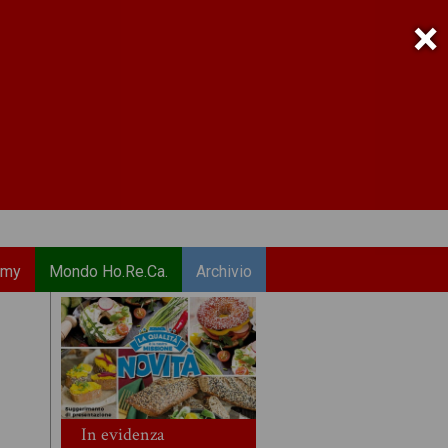
×
emy
Mondo Ho.Re.Ca.
Archivio
In evidenza