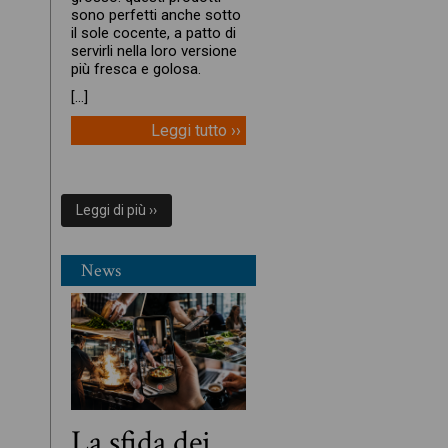
sono perfetti anche sotto
il sole cocente, a patto di
servirli nella loro versione
più fresca e golosa.
[…]
Leggi tutto ››
Leggi di più ››
News
La sfida dei