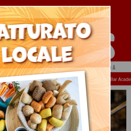
 a cura di Ristopiù Lombardia SpA
Chi Siamo
News
Ricette
Bar Acad