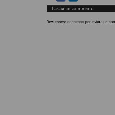
Lascia un commento
Devi essere
connesso
per inviare un c