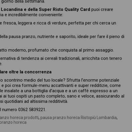
 giorno della settimana.
Locandina e della Super Risto Quality Card
puoi creare
ia e incredibilmente conveniente:
e fresca, leggera e ricca di verdure, perfetta per chi cerca un
ella pausa pranzo, nutriente e saporito, ideale per fare il pieno di
iatto moderno, profumato che conquista al primo assaggio.
lternativa di tendenza ai cereali tradizionali, arricchita con tenero
e.
lare oltre la concorrenza
o scontrino medio del tuo locale? Sfrutta l’enorme potenziale
ti e poi crea formule-menu accattivanti e super redditizie, come
le insalate a una bottiglia d’acqua e a un caffè espresso a un
i ai tuoi ospiti un pasto completo, sano e veloce, assicurando al
i quotidiani ad altissima redditività.
il numero 0362 5839221.
anzo horeca prodotti
,
pausa pranzo horeca Ristopiù Lombardia
,
 pranzo horeca