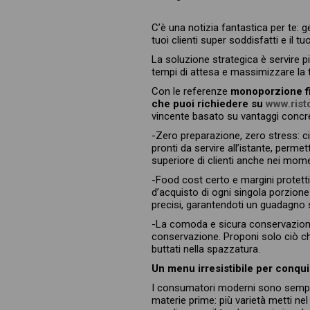
C’è una notizia fantastica per te: 
tuoi clienti super soddisfatti e il 
La soluzione strategica è servire pi
tempi di attesa e massimizzare la t
Con le referenze
monoporzione fi
che puoi richiedere su
www.rist
vincente basato su vantaggi concreti
-Zero preparazione, zero stress: ci
pronti da servire all’istante, perm
superiore di clienti anche nei mom
-Food cost certo e margini protetti:
d’acquisto di ogni singola porzione
precisi, garantendoti un guadagno 
-La comoda e sicura conservazione i
conservazione. Proponi solo ciò ch
buttati nella spazzatura.
Un menu irresistibile per conquis
I consumatori moderni sono sempre 
materie prime: più varietà metti nel