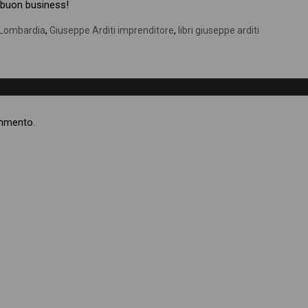
e buon business!
 Lombardia
,
Giuseppe Arditi imprenditore
,
libri giuseppe arditi
ommento.