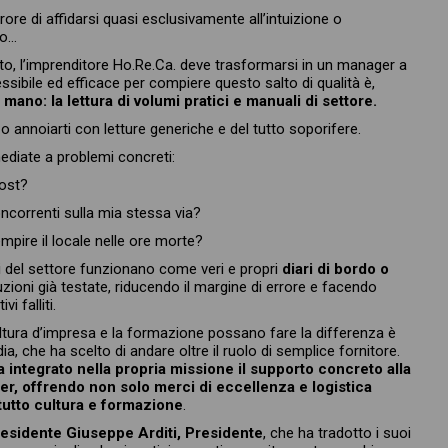
ore di affidarsi quasi esclusivamente all’intuizione o
ro…
ato, l’imprenditore Ho.Re.Ca. deve trasformarsi in un manager a
sibile ed efficace per compiere questo salto di qualità è,
ano: la lettura di volumi pratici e manuali di settore.
o annoiarti con letture generiche e del tutto soporifere.
ediate a problemi concreti:
ost?
correnti sulla mia stessa via?
mpire il locale nelle ore morte?
isti del settore funzionano come veri e propri
diari di bordo o
zioni già testate, riducendo il margine di errore e facendo
i falliti.
tura d’impresa e la formazione possano fare la differenza è
, che ha scelto di andare oltre il ruolo di semplice fornitore.
a integrato nella propria missione il supporto concreto alla
ner, offrendo non solo merci di eccellenza e logistica
utto cultura e formazione
.
residente Giuseppe Arditi, Presidente
, che ha tradotto i suoi