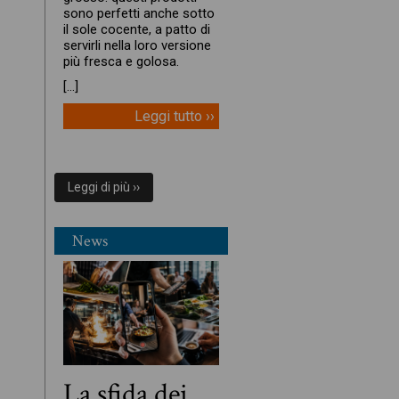
sono perfetti anche sotto
il sole cocente, a patto di
servirli nella loro versione
più fresca e golosa.
[…]
Leggi tutto ››
Leggi di più ››
News
La sfida dei