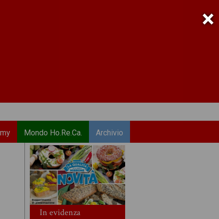
×
emy
Mondo Ho.Re.Ca.
Archivio
In evidenza