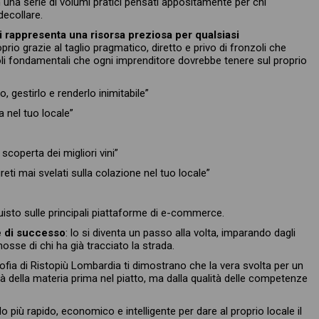
 una serie di volumi pratici pensati appositamente per chi
decollare.
ti rappresenta una risorsa preziosa per qualsiasi
oprio grazie al taglio pragmatico, diretto e privo di fronzoli che
toli fondamentali che ogni imprenditore dovrebbe tenere sul proprio
, gestirlo e renderlo inimitabile”
a nel tuo locale”
 scoperta dei migliori vini”
reti mai svelati sulla colazione nel tuo locale”
quisto sulle principali piattaforme di e-commerce.
e di successo
: lo si diventa un passo alla volta, imparando dagli
mosse di chi ha già tracciato la strada.
osofia di Ristopiù Lombardia ti dimostrano che la vera svolta per un
tà della materia prima nel piatto, ma dalla qualità delle competenze
do più rapido, economico e intelligente per dare al proprio locale il