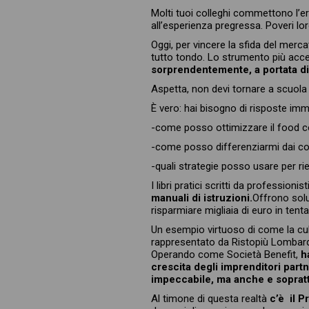
Molti tuoi colleghi commettono l’err
all’esperienza pregressa. Poveri lo
Oggi, per vincere la sfida del merc
tutto tondo. Lo strumento più acces
sorprendentemente, a portata di m
Aspetta, non devi tornare a scuola 
È vero: hai bisogno di risposte imm
-come posso ottimizzare il food c
-come posso differenziarmi dai con
-quali strategie posso usare per rie
I libri pratici scritti da profession
manuali di istruzioni.
Offrono solu
risparmiare migliaia di euro in tentativ
Un esempio virtuoso di come la cul
rappresentato da Ristopiù Lombardia
Operando come Società Benefit,
h
crescita degli imprenditori part
impeccabile, ma anche e sopratt
Al timone di questa realtà
c’è il P