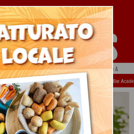
 a cura di Ristopiù Lombardia SpA
Chi Siamo
News
Ricette
Bar Acad