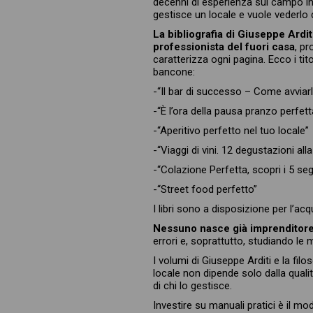
decenni di esperienza sul campo in
gestisce un locale e vuole vederlo 
La bibliografia di Giuseppe Ardi
professionista del fuori casa
, pr
caratterizza ogni pagina. Ecco i ti
bancone:
-“Il bar di successo – Come avviarlo
-“È l’ora della pausa pranzo perfett
-“Aperitivo perfetto nel tuo locale”
-“Viaggi di vini. 12 degustazioni alla
-“Colazione Perfetta, scopri i 5 seg
-“Street food perfetto”
I libri sono a disposizione per l’ac
Nessuno nasce già imprenditor
errori e, soprattutto, studiando le 
I volumi di Giuseppe Arditi e la fil
locale non dipende solo dalla quali
di chi lo gestisce.
Investire su manuali pratici è il mo