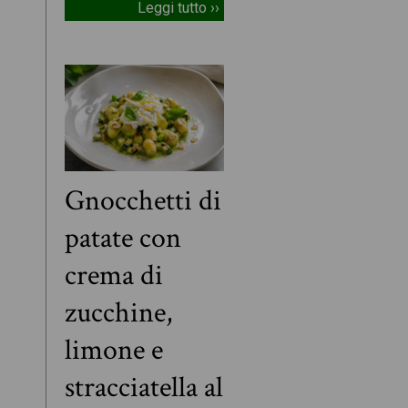
Leggi tutto ››
Gnocchetti di
patate con
crema di
zucchine,
limone e
stracciatella al