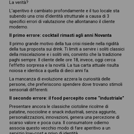
La verità?
L’aperitivo è cambiato profondamente e il tuo locale sta
subendo una crisi d’identità strutturale a causa di 3
specifici errori di valutazione che allontanano il cliente
moderno.
Il primo errore: cocktail rimasti agli anni Novanta
Il primo grande motivo della tua crisi risiede nella rigidità
della tua proposta sui drink. Ti limiti a servire i soliti classici
della miscelazione e i soliti vini, convinto che la tradizione
paghi sempre. Il cliente delle ore 18, invece, oggi cerca
l’effetto sorpresa e la novità. La tua carta attuale risulta
noiosa e identica a quella di dieci anni fa.
La mancanza di evoluzione azzera la curiosità delle
persone, che preferiscono spendere dove trovano stimoli
sensoriali differenti.
Il secondo errore: il food percepito come “industriale”
Presentare ancora le classiche ciotoline ricolme di
patatine, noccioline e snack industriali, senza aggiunte,
personalizzazioni, innovazioni, genera una percezione di
scarso valore e poca cura. Il consumatore odierno
associa questo vecchio modo di fare aperitivo a un
servizio low-cost e privo di identità.