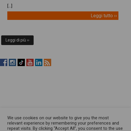
[…]
Leggi tutto ››
Leggi di più ››
RistopiùNews
RistopiùNews
RistopiùNews
RistopiùNews
RistopiùNews
RSS
su
su
su
su
su
Feed
Facebook
Instagram
TikTok
YouTube
LinkedIn
We use cookies on our website to give you the most
relevant experience by remembering your preferences and
repeat visits. By clicking “Accept All”, you consent to the use