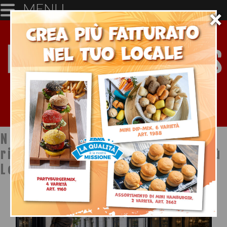
MENU
×
Notizie dal mondo della
ristorazione a cura di Ristopiù
Lombardia SpA