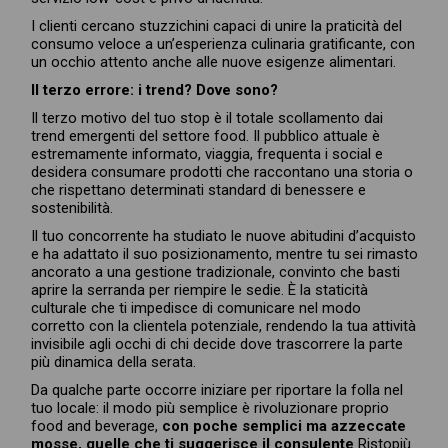
I clienti cercano stuzzichini capaci di unire la praticità del
consumo veloce a un’esperienza culinaria gratificante, con
un occhio attento anche alle nuove esigenze alimentari.
Il terzo errore: i trend? Dove sono?
Il terzo motivo del tuo stop è il totale scollamento dai
trend emergenti del settore food. Il pubblico attuale è
estremamente informato, viaggia, frequenta i social e
desidera consumare prodotti che raccontano una storia o
che rispettano determinati standard di benessere e
sostenibilità.
Il tuo concorrente ha studiato le nuove abitudini d’acquisto
e ha adattato il suo posizionamento, mentre tu sei rimasto
ancorato a una gestione tradizionale, convinto che basti
aprire la serranda per riempire le sedie. È la staticità
culturale che ti impedisce di comunicare nel modo
corretto con la clientela potenziale, rendendo la tua attività
invisibile agli occhi di chi decide dove trascorrere la parte
più dinamica della serata.
Da qualche parte occorre iniziare per riportare la folla nel
tuo locale: il modo più semplice è rivoluzionare proprio
food and beverage,
con poche semplici ma azzeccate
mosse, quelle che ti suggerisce il consulente
Ristopiù