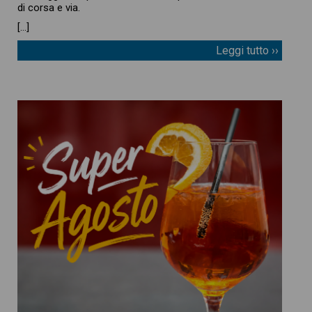
di corsa e via.
[…]
Leggi tutto ››