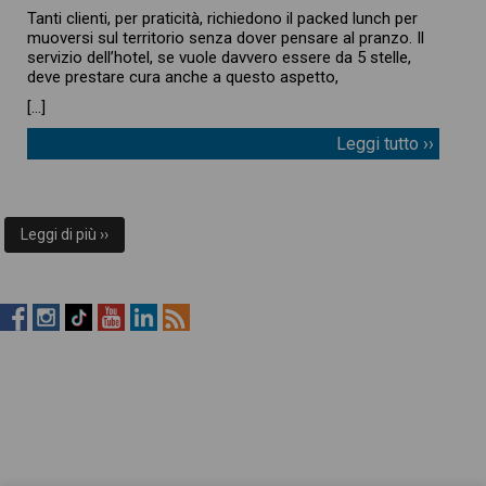
Tanti clienti, per praticità, richiedono il packed lunch per
muoversi sul territorio senza dover pensare al pranzo. Il
servizio dell’hotel, se vuole davvero essere da 5 stelle,
deve prestare cura anche a questo aspetto,
[…]
Leggi tutto ››
Leggi di più ››
RistopiùNews
RistopiùNews
RistopiùNews
RistopiùNews
RistopiùNews
RSS
su
su
su
su
su
Feed
Facebook
Instagram
TikTok
YouTube
LinkedIn