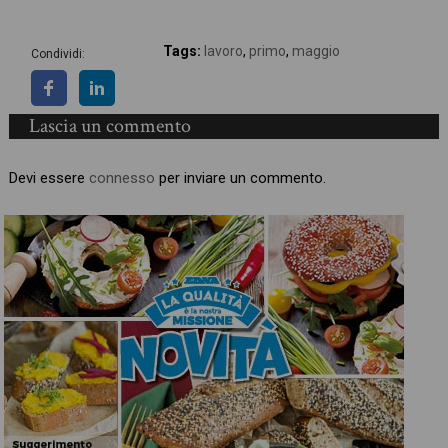
Tags:
lavoro
,
primo
,
maggio
Condividi:
Lascia un commento
Devi essere
connesso
per inviare un commento.