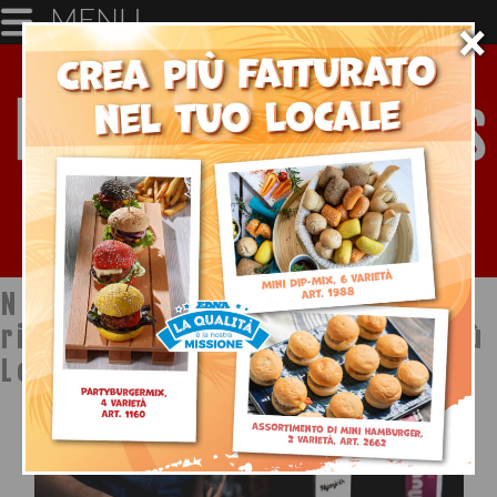
MENU
×
Notizie dal mondo della
ristorazione a cura di Ristopiù
Lombardia SpA