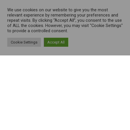
We use cookies on our website to give you the most
relevant experience by remembering your preferences and
repeat visits. By clicking “Accept All”, you consent to the use
of ALL the cookies. However, you may visit "Cookie Settings"
to provide a controlled consent.
Cookie Settings
Accept All