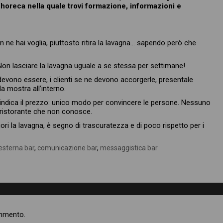
l’horeca nella quale trovi formazione, informazioni e
n ne hai voglia, piuttosto ritira la lavagna… sapendo però che
Non lasciare la lavagna uguale a se stessa per settimane!
 devono essere, i clienti se ne devono accorgerle, presentale
la mostra all’interno.
 e indica il prezzo: unico modo per convincere le persone. Nessuno
o ristorante che non conosce.
ri la lavagna, è segno di trascuratezza e di poco rispetto per i
esterna bar
,
comunicazione bar
,
messaggistica bar
ommento.