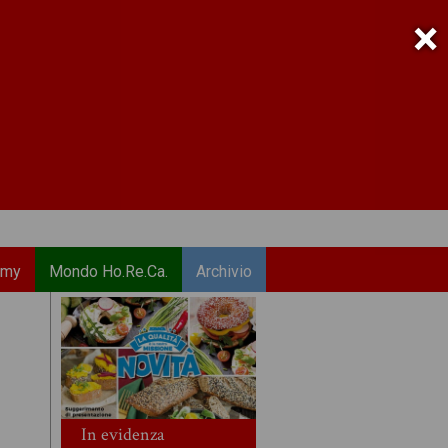
×
emy
Mondo Ho.Re.Ca.
Archivio
In evidenza