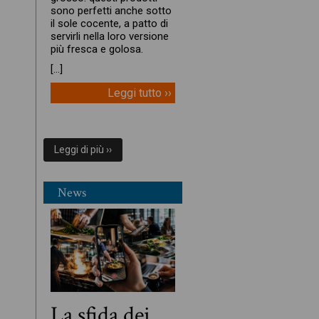
sono perfetti anche sotto
il sole cocente, a patto di
servirli nella loro versione
più fresca e golosa.
[…]
Leggi tutto ››
Leggi di più ››
News
La sfida dei