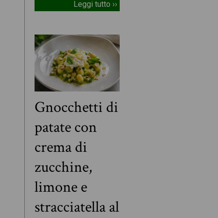
Leggi tutto ››
Gnocchetti di
patate con
crema di
zucchine,
limone e
stracciatella al