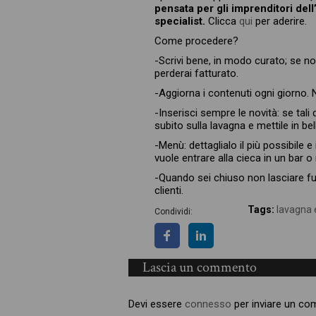
pensata per gli imprenditori del
specialist.
Clicca
qui
per aderire.
Come procedere?
-Scrivi bene, in modo curato; se no
perderai fatturato.
-Aggiorna i contenuti ogni giorno. 
-Inserisci sempre le novità: se tali
subito sulla lavagna e mettile in bel
-Menù: dettaglialo il più possibile
vuole entrare alla cieca in un bar 
-Quando sei chiuso non lasciare fuo
clienti.
Tags:
lavagna 
Condividi:
Lascia un commento
Devi essere
connesso
per inviare un c