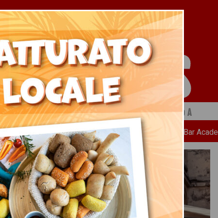
 a cura di Ristopiù Lombardia SpA
Chi Siamo
News
Ricette
Bar Acad