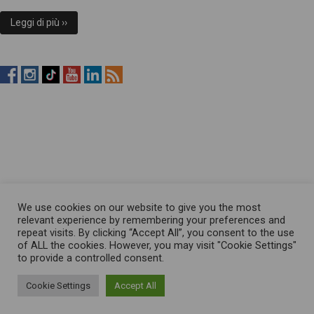
Leggi di più ››
RistopiùNews
RistopiùNews
RistopiùNews
RistopiùNews
RistopiùNews
RSS
su
su
su
su
su
Feed
Facebook
Instagram
TikTok
YouTube
LinkedIn
We use cookies on our website to give you the most
relevant experience by remembering your preferences and
repeat visits. By clicking “Accept All”, you consent to the use
of ALL the cookies. However, you may visit "Cookie Settings"
to provide a controlled consent.
Cookie Settings
Accept All