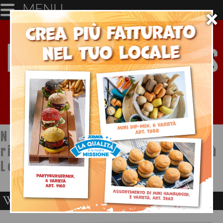
MENU
×
Notizie dal mondo della
ristorazione a cura di Ristopiù
Lombardia SpA
WHISKY