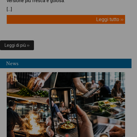
versione più fresca e golosa.
[…]
Leggi tutto ››
Leggi di più ››
News