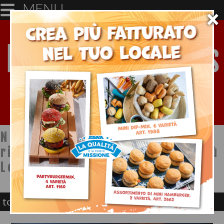
MENU
×
Notizie dal mondo della
ristorazione a cura di Ristopiù
Lombardia SpA
tortellino