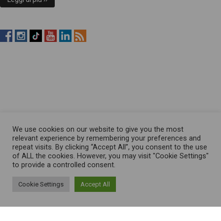
RistopiùNews
RistopiùNews
RistopiùNews
RistopiùNews
RistopiùNews
RSS
su
su
su
su
su
Feed
Facebook
Instagram
TikTok
YouTube
LinkedIn
We use cookies on our website to give you the most
relevant experience by remembering your preferences and
repeat visits. By clicking “Accept All”, you consent to the use
of ALL the cookies. However, you may visit "Cookie Settings"
to provide a controlled consent.
Cookie Settings
Accept All