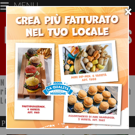
MENU
×
Notizie dal mondo della
ristorazione a cura di Ristopiù
Lombardia SpA
promo ristorazione