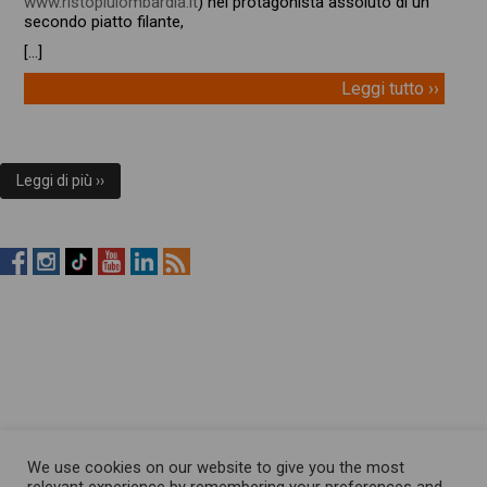
www.ristopiulombardia.it
) nel protagonista assoluto di un
secondo piatto filante,
[…]
Leggi tutto ››
Leggi di più ››
RistopiùNews
RistopiùNews
RistopiùNews
RistopiùNews
RistopiùNews
RSS
su
su
su
su
su
Feed
Facebook
Instagram
TikTok
YouTube
LinkedIn
We use cookies on our website to give you the most