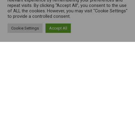
relevant experience by remembering your preferences and
repeat visits. By clicking “Accept All”, you consent to the use
of ALL the cookies. However, you may visit "Cookie Settings"
to provide a controlled consent.
Cookie Settings
Accept All