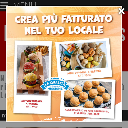
MENU
×
Notizie dal mondo della
ristorazione a cura di Ristopiù
Lombardia SpA
nuove proposte horeca agosto