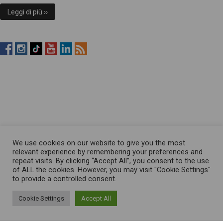
Leggi di più ››
RistopiùNews
RistopiùNews
RistopiùNews
RistopiùNews
RistopiùNews
RSS
su
su
su
su
su
Feed
Facebook
Instagram
TikTok
YouTube
LinkedIn
We use cookies on our website to give you the most
relevant experience by remembering your preferences and
repeat visits. By clicking “Accept All”, you consent to the use
of ALL the cookies. However, you may visit "Cookie Settings"
to provide a controlled consent.
Cookie Settings
Accept All