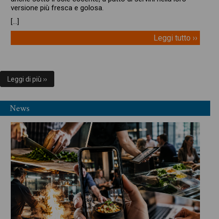
versione più fresca e golosa.
[…]
Leggi tutto ››
Leggi di più ››
News