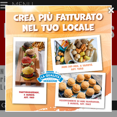
MENU
×
Notizie dal mondo della
ristorazione a cura di Ristopiù
Lombardia SpA
Gran Fortunello Motta