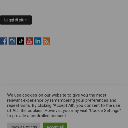
Leggi di più ››
RistopiùNews
RistopiùNews
RistopiùNews
RistopiùNews
RistopiùNews
RSS
su
su
su
su
su
Feed
Facebook
Instagram
TikTok
YouTube
LinkedIn
We use cookies on our website to give you the most
relevant experience by remembering your preferences and
repeat visits. By clicking “Accept All”, you consent to the use
of ALL the cookies. However, you may visit "Cookie Settings"
to provide a controlled consent.
Cookie Settings
Accept All