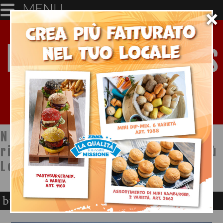
MENU
×
Notizie dal mondo della
ristorazione a cura di Ristopiù
Lombardia SpA
business