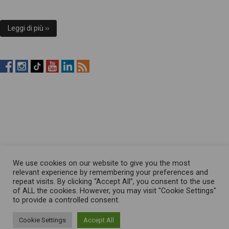
Leggi di più ››
RistopiùNews
RistopiùNews
RistopiùNews
RistopiùNews
RistopiùNews
RSS
su
su
su
su
su
Feed
Facebook
Instagram
TikTok
YouTube
LinkedIn
We use cookies on our website to give you the most
relevant experience by remembering your preferences and
repeat visits. By clicking “Accept All”, you consent to the use
of ALL the cookies. However, you may visit "Cookie Settings"
to provide a controlled consent.
Cookie Settings
Accept All