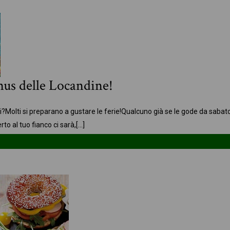
nus delle Locandine!
i?
Molti si preparano a gustare le ferie!
Qualcuno già se le gode da sabato
erto al tuo fianco ci sarà,
[…]