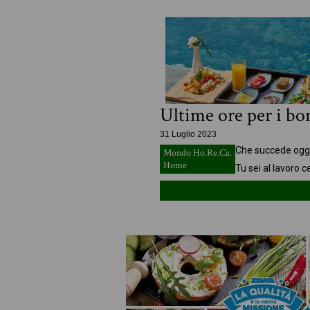
Ultime ore per i bo
31 Luglio 2023
Che succede ogg
Mondo Ho.Re.Ca.
Home
Tu sei al lavoro c