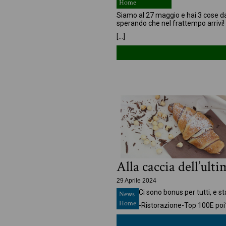
Home
Siamo al 27 maggio e hai 3 cose da 
sperando che nel frattempo arrivi!
[…]
Alla caccia dell’ul
29 Aprile 2024
Ci sono bonus per tutti, e s
News
Home
-Ristorazione
-Top 100
E poi