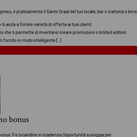
reso, è praticamente il Santo Graal del tuo locale, bar o trattoria o bir
o
-ti aiuta a fornire varietà di offerta ai tuoi clienti
to che ti permette di inventare/creare promozioni o limited edition
n fornito in modo intelligente.
[…]
imo bonus
bonus.
Tre locandine in scadenza.
Opportunità a pioggia per: