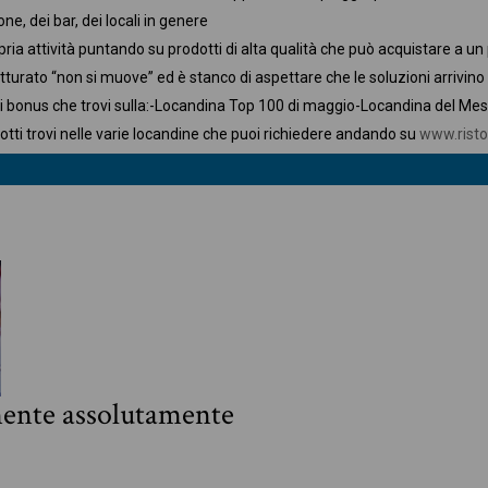
one, dei bar, dei locali in genere
pria attività puntando su prodotti di alta qualità che può acquistare a un
atturato “non si muove” ed è stanco di aspettare che le soluzioni arrivino
i bonus che trovi sulla:
-Locandina Top 100 di maggio
-Locandina del Mes
otti trovi nelle varie locandine che puoi richiedere andando su
www.risto
mente assolutamente