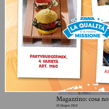
Conosci le Super L
18 Marzo 2025
Se sei cliente di Ristopiù Lo
News
Home
Oltre al catalogo generale di 
Magazzino: cosa no
25 Giugno 2024