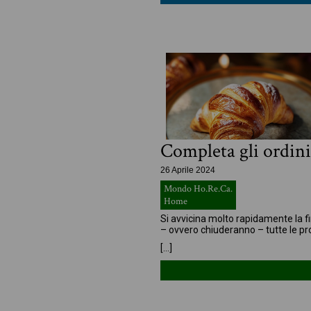
Completa gli ordini
26 Aprile 2024
Mondo Ho.Re.Ca.
Home
Si avvicina molto rapidamente la fi
– ovvero chiuderanno – tutte le pr
[…]