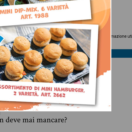
ocandine del mese?
mbardia già ne sei a conoscenza. Se non lo sei, ecco un’informazione utile p
tutti i prodotti,
[…]
n deve mai mancare?