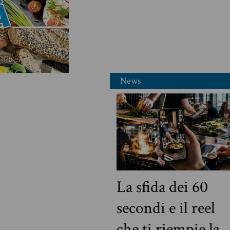
News
La sfida dei 60
secondi e il reel
che ti riempie la