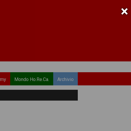
×
emy
Mondo Ho.Re.Ca.
Archivio