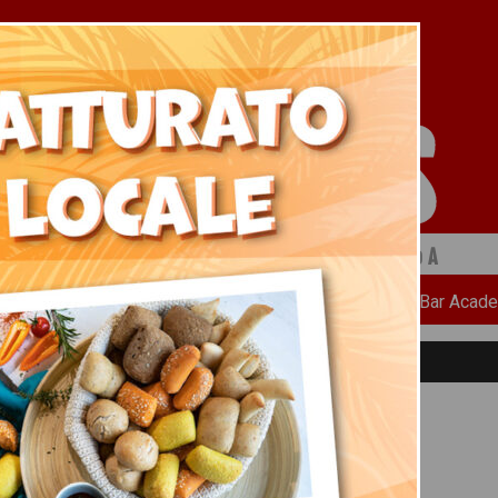
 a cura di Ristopiù Lombardia SpA
Chi Siamo
News
Ricette
Bar Acad