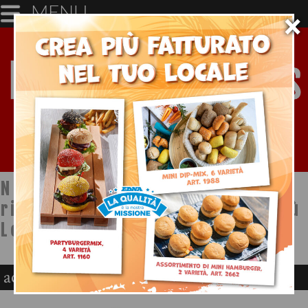
MENU
×
Notizie dal mondo della
ristorazione a cura di Ristopiù
Lombardia SpA
acquisto waffle horeca