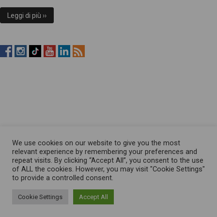
Leggi di più ››
RistopiùNews
RistopiùNews
RistopiùNews
RistopiùNews
RistopiùNews
RSS
su
su
su
su
su
Feed
Facebook
Instagram
TikTok
YouTube
LinkedIn
We use cookies on our website to give you the most
relevant experience by remembering your preferences and
repeat visits. By clicking “Accept All”, you consent to the use
of ALL the cookies. However, you may visit "Cookie Settings"
to provide a controlled consent.
Cookie Settings
Accept All