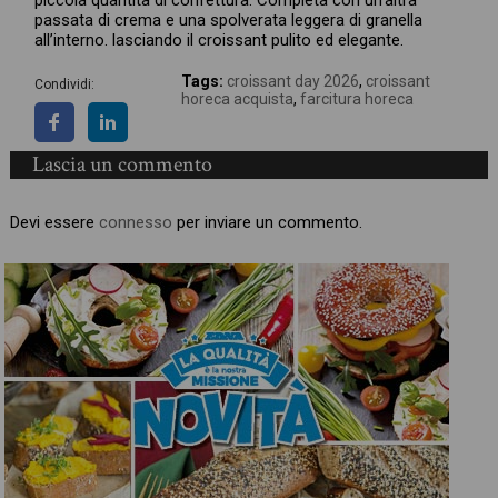
passata di crema e una spolverata leggera di granella
all’interno. lasciando il croissant pulito ed elegante.
Tags:
croissant day 2026
,
croissant
Condividi:
horeca acquista
,
farcitura horeca
Lascia un commento
Devi essere
connesso
per inviare un commento.