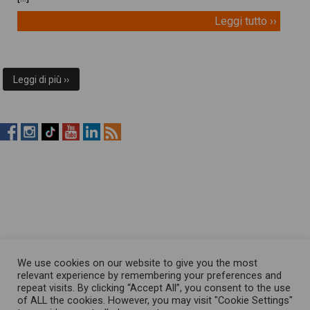
Leggi tutto ››
Leggi di più ››
RistopiùNews
RistopiùNews
RistopiùNews
RistopiùNews
RistopiùNews
RSS
su
su
su
su
su
Feed
Facebook
Instagram
TikTok
YouTube
LinkedIn
We use cookies on our website to give you the most
relevant experience by remembering your preferences and
repeat visits. By clicking “Accept All”, you consent to the use
of ALL the cookies. However, you may visit "Cookie Settings"