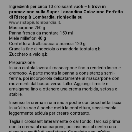
Ingredienti per circa 10 croissant vuoti –
li trovi in
promozione sulla Super Locandina Colazione Perfetta
di Ristopiù Lombardia, richiedila su
www.ristopiulombardia.it
.
Mascarpone 250 g
Panna fresca da montare 150 ml
Miele millefiori 40 g
Confettura di albicocca o arancia 120 g
Granella fine di nocciola o mandorla tostata q.b.
Zucchero a velo q.b.
Preparazione
In una ciotola lavora il mascarpone fino a renderlo liscio e
cremoso. A parte monta la panna a consistenza semi-
ferma, poi incorporola delicatamente al mascarpone con
movimenti dal basso verso l’alto. Aggiungi il miele e
amalgama fino a ottenere una crema morbida, setosa e
stabile.
Inserisci la crema in una sac à poche con bocchetta liscia.
In un’altra sac à poche metti la confettura, scegliendola
leggermente acidula per creare contrasto.
Taglia il croissant lateralmente o dal fondo, farcisci prima
con la crema al mascarpone, poi inserisci al centro una
piccola quantità di confettura. Completa con un’altra