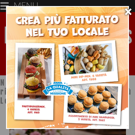
MENU
×
Notizie dal mondo della
ristorazione a cura di Ristopiù
Lombardia SpA