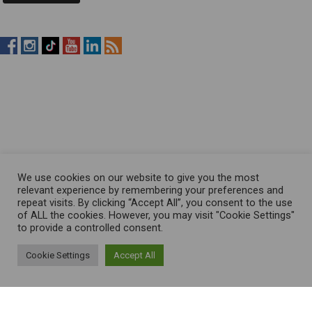
RistopiùNews
RistopiùNews
RistopiùNews
RistopiùNews
RistopiùNews
RSS
su
su
su
su
su
Feed
Facebook
Instagram
TikTok
YouTube
LinkedIn
We use cookies on our website to give you the most
relevant experience by remembering your preferences and
repeat visits. By clicking “Accept All”, you consent to the use
of ALL the cookies. However, you may visit "Cookie Settings"
to provide a controlled consent.
Cookie Settings
Accept All