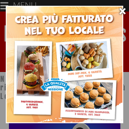
MENU
×
Notizie dal mondo della
ristorazione a cura di Ristopiù
Lombardia SpA