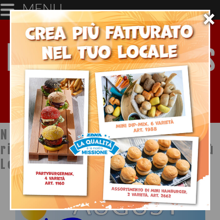
MENU
×
Notizie dal mondo della
ristorazione a cura di Ristopiù
Lombardia SpA