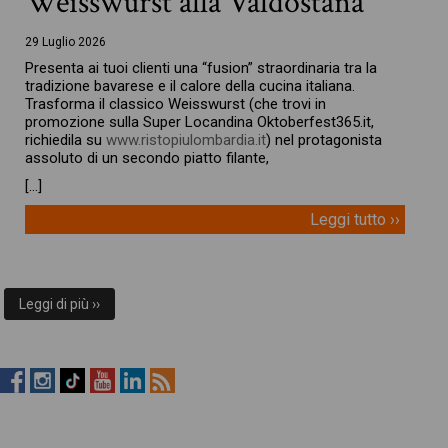
Weisswurst alla Valdostana
29 Luglio 2026
Presenta ai tuoi clienti una “fusion” straordinaria tra la
tradizione bavarese e il calore della cucina italiana.
Trasforma il classico Weisswurst (che trovi in
promozione sulla Super Locandina Oktoberfest365.it,
richiedila su
www.ristopiulombardia.it
) nel protagonista
assoluto di un secondo piatto filante,
[…]
Leggi tutto ››
Leggi di più ››
RistopiùNews
RistopiùNews
RistopiùNews
RistopiùNews
RistopiùNews
RSS
su
su
su
su
su
Feed
Facebook
Instagram
TikTok
YouTube
LinkedIn