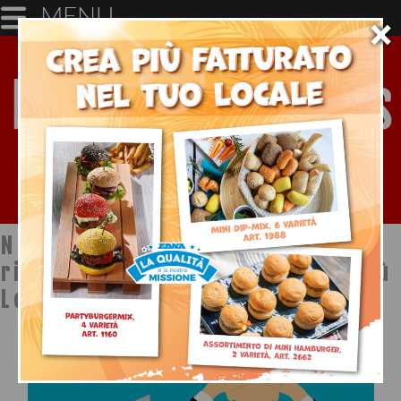
MENU
×
Notizie dal mondo della
ristorazione a cura di Ristopiù
Lombardia SpA