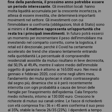
fine della pandemia, il prossimo anno potrebbe essere
un periodo interessante.
Gli investitori locali hanno
molta liquidità accumulata per la crescente incertezza, in
attesa di essere investita, che determinerà importanti
movimenti nel settore. Gli investimenti con cui
l’immobiliare si confronta (obbligazioni, titoli di Stato) sono
ai minimi e
il mattone rappresenta un’opportunità che
resta tra i principali investimenti.
In futuro potrà esserci
un momento per incrementare il peso dell’immobiliare ma
investendo nel comparto corretto, come la logistica, il
retail ed il direzionale; perchè il Covid ha certamente
accelerato dei trend che stavano lentamente entrando
nella quotidianità La percentuale di compravendite
residenziali assistite da mutuo risultano in lieve decrescita,
dal 50,5% al 49,4%; mentre il valore medio dell’immobile
oggetto di garanzia è attorno ai 165.000 euro. Nei mesi di
gennaio e febbraio 2020, così come negli ultimi mesi,
l’andamento dei mutui ipotecari è stato contrassegnato
dal segno più; dinamica che si è però recentemente
interrotta con ogni probabilità a causa dei timori delle
famiglie per l’inasprimento dell’epidemia. Cala l’importo
medio richiesto, intorno ai 130.000 euro. Crescono le
richieste di mutuo sui canali online. Le fasce di richiedenti
con età compresa fra i 36 e i 45 anni conferma il suo peso
al 35%; stabile la fascia 26/35 (23%). I dipendenti a tempo