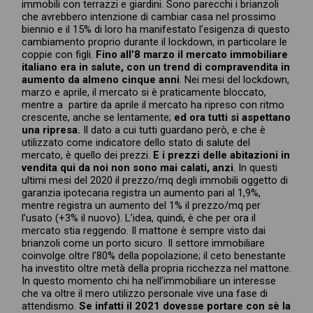
immobili con terrazzi e giardini. Sono parecchi i brianzoli
che avrebbero intenzione di cambiar casa nel prossimo
biennio e il 15% di loro ha manifestato l’esigenza di questo
cambiamento proprio durante il lockdown, in particolare le
coppie con figli.
Fino all’8 marzo il mercato immobiliare
italiano era in salute, con un trend di compravendita in
aumento da almeno cinque anni
. Nei mesi del lockdown,
marzo e aprile, il mercato si è praticamente bloccato,
mentre a partire da aprile il mercato ha ripreso con ritmo
crescente, anche se lentamente;
ed ora tutti si aspettano
una ripresa.
Il dato a cui tutti guardano però, e che è
utilizzato come indicatore dello stato di salute del
mercato, è quello dei prezzi.
E i prezzi delle abitazioni in
vendita qui da noi non sono mai calati, anzi
. In questi
ultimi mesi del 2020 il prezzo/mq degli immobili oggetto di
garanzia ipotecaria registra un aumento pari al 1,9%,
mentre registra un aumento del 1% il prezzo/mq per
l’usato (+3% il nuovo). L’idea, quindi, è che per ora il
mercato stia reggendo. Il mattone è sempre visto dai
brianzoli come un porto sicuro. Il settore immobiliare
coinvolge oltre l’80% della popolazione; il ceto benestante
ha investito oltre metà della propria ricchezza nel mattone.
In questo momento chi ha nell’immobiliare un interesse
che va oltre il mero utilizzo personale vive una fase di
attendismo.
Se infatti il 2021 dovesse portare con sè la