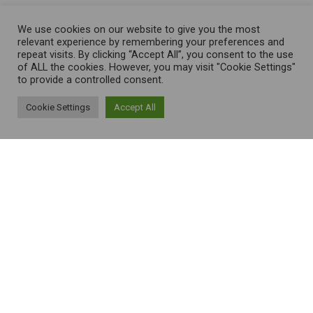
We use cookies on our website to give you the most
relevant experience by remembering your preferences and
repeat visits. By clicking “Accept All”, you consent to the use
of ALL the cookies. However, you may visit "Cookie Settings"
to provide a controlled consent.
Cookie Settings
Accept All