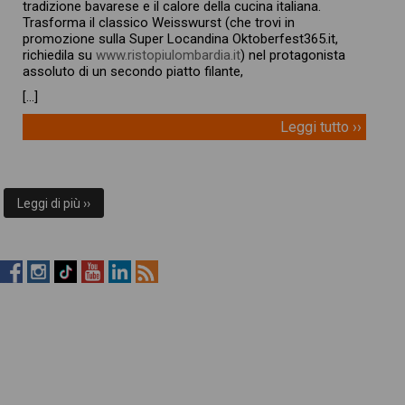
tradizione bavarese e il calore della cucina italiana.
Trasforma il classico Weisswurst (che trovi in
promozione sulla Super Locandina Oktoberfest365.it,
richiedila su
www.ristopiulombardia.it
) nel protagonista
assoluto di un secondo piatto filante,
[…]
Leggi tutto ››
Leggi di più ››
RistopiùNews
RistopiùNews
RistopiùNews
RistopiùNews
RistopiùNews
RSS
su
su
su
su
su
Feed
Facebook
Instagram
TikTok
YouTube
LinkedIn