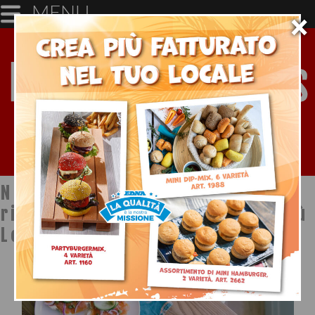
MENU
×
Notizie dal mondo della
ristorazione a cura di Ristopiù
Lombardia SpA