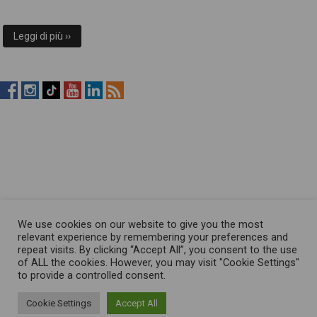
Leggi di più ››
RistopiùNews
RistopiùNews
RistopiùNews
RistopiùNews
RistopiùNews
RSS
su
su
su
su
su
Feed
Facebook
Instagram
TikTok
YouTube
LinkedIn
We use cookies on our website to give you the most
relevant experience by remembering your preferences and
repeat visits. By clicking “Accept All”, you consent to the use
of ALL the cookies. However, you may visit "Cookie Settings"
to provide a controlled consent.
Cookie Settings
Accept All