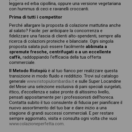
leggera ed erba cipollina, oppure una versione vegetariana
con hummus di ceci e ravanelli croccanti.
Prima di tutti i competitor
Perché allargare la proposta di colazione mattutina anche
al salato? Facile: per anticipare la concorrenza e
fidelizzare una fascia di clienti alto-spendenti, sempre alla
ricerca di colazioni proteiche e bilanciate. Ogni singola
proposta salata può essere facilmente
abbinata a
spremute fresche, centrifugati o a un eccellente
caffè,
raddoppiando l’efficacia della tua offerta
commerciale.
Il Metodo Ristopiù
è al tuo fianco per realizzare questa
transizione in modo fluido e redditizio. Trovi sul catalogo
generale
www.ristopiulombardia.it
e sulle Super Locandine
del Mese una selezione esclusiva di pani speciali surgelati,
ittico, d’eccellenza e salse pronte di altissimo livello,
pensati appositamente per i professionisti dell’horeca.
Contatta subito il tuo consulente di fiducia per pianificare il
nuovo assortimento del tuo bar e dare inizio a una
stagione di grandi successi commerciali. E per restare
sempre aggiornato, visita e consulta ogni volta che vuoi
www.colazioneperfetta.com
.