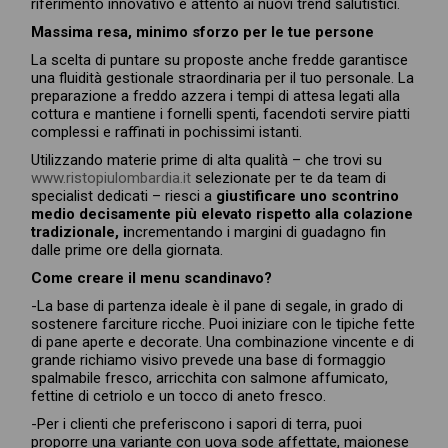
riferimento innovativo e attento ai nuovi trend salutistici.
Massima resa, minimo sforzo per le tue persone
La scelta di puntare su proposte anche fredde garantisce
una fluidità gestionale straordinaria per il tuo personale. La
preparazione a freddo azzera i tempi di attesa legati alla
cottura e mantiene i fornelli spenti, facendoti servire piatti
complessi e raffinati in pochissimi istanti.
Utilizzando materie prime di alta qualità – che trovi su
www.ristopiulombardia.it
selezionate per te da team di
specialist dedicati – riesci a
giustificare uno scontrino
medio decisamente più elevato rispetto alla colazione
tradizionale, i
ncrementando i margini di guadagno fin
dalle prime ore della giornata.
Come creare il menu scandinavo?
-La base di partenza ideale è il pane di segale, in grado di
sostenere farciture ricche. Puoi iniziare con le tipiche fette
di pane aperte e decorate. Una combinazione vincente e di
grande richiamo visivo prevede una base di formaggio
spalmabile fresco, arricchita con salmone affumicato,
fettine di cetriolo e un tocco di aneto fresco.
-Per i clienti che preferiscono i sapori di terra, puoi
proporre una variante con uova sode affettate, maionese