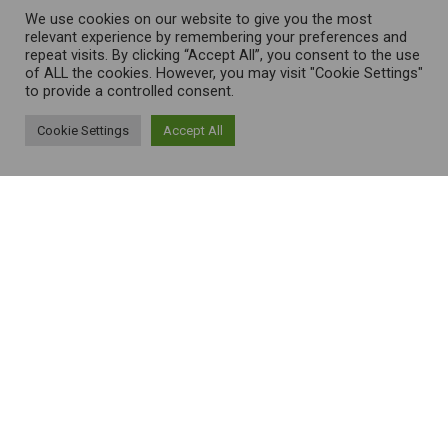
We use cookies on our website to give you the most
relevant experience by remembering your preferences and
repeat visits. By clicking “Accept All”, you consent to the use
of ALL the cookies. However, you may visit "Cookie Settings"
to provide a controlled consent.
Cookie Settings
Accept All