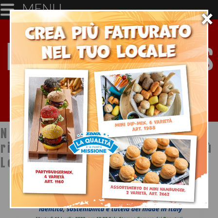
MENU
×
Notizie dal mondo della
ristorazione a cura di Ristopiù
Lombardia SpA