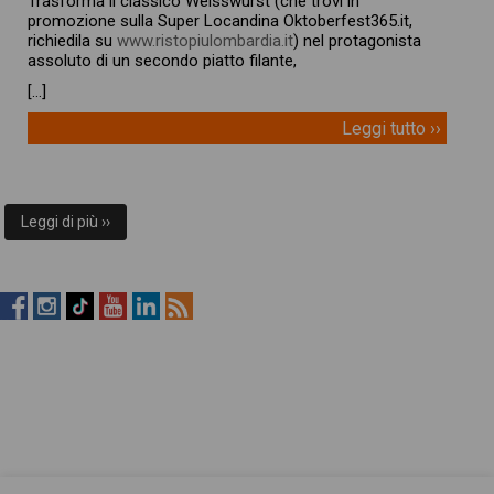
Trasforma il classico Weisswurst (che trovi in
promozione sulla Super Locandina Oktoberfest365.it,
richiedila su
www.ristopiulombardia.it
) nel protagonista
assoluto di un secondo piatto filante,
[…]
Leggi tutto ››
Leggi di più ››
RistopiùNews
RistopiùNews
RistopiùNews
RistopiùNews
RistopiùNews
RSS
su
su
su
su
su
Feed
Facebook
Instagram
TikTok
YouTube
LinkedIn