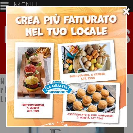
MENU
×
Notizie dal mondo della
ristorazione a cura di Ristopiù
Lombardia SpA