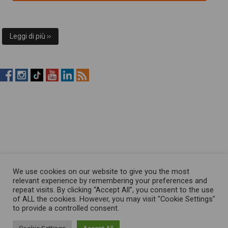
Leggi di più ››
RistopiùNews
RistopiùNews
RistopiùNews
RistopiùNews
RistopiùNews
RSS
su
su
su
su
su
Feed
Facebook
Instagram
TikTok
YouTube
LinkedIn
We use cookies on our website to give you the most
relevant experience by remembering your preferences and
repeat visits. By clicking “Accept All”, you consent to the use
of ALL the cookies. However, you may visit "Cookie Settings"
to provide a controlled consent.