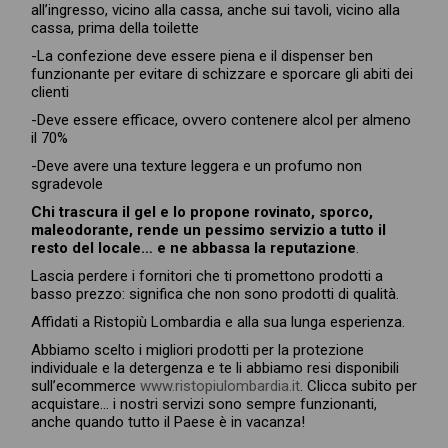
all’ingresso, vicino alla cassa, anche sui tavoli, vicino alla
cassa, prima della toilette
-La confezione deve essere piena e il dispenser ben
funzionante per evitare di schizzare e sporcare gli abiti dei
clienti
-Deve essere efficace, ovvero contenere alcol per almeno
il 70%
-Deve avere una texture leggera e un profumo non
sgradevole
Chi trascura il gel e lo propone rovinato, sporco,
maleodorante, rende un pessimo servizio a tutto il
resto del locale… e ne abbassa la reputazione
.
Lascia perdere i fornitori che ti promettono prodotti a
basso prezzo: significa che non sono prodotti di qualità.
Affidati a Ristopiù Lombardia e alla sua lunga esperienza.
Abbiamo scelto i migliori prodotti per la protezione
individuale e la detergenza e te li abbiamo resi disponibili
sull’ecommerce
www.ristopiulombardia.it
. Clicca subito per
acquistare… i nostri servizi sono sempre funzionanti,
anche quando tutto il Paese è in vacanza!