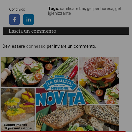
Tags:
sanificare bar
,
gel per horeca
,
gel
Condividi:
igienizzante
Lascia un commento
Devi essere
connesso
per inviare un commento.