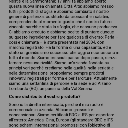
Nestlè e la Sammontana; 17 anni fa abbiamo aperto
questa nuova linea chiamata Città Alta: abbiamo messo
tutti i prodotti di sfoglia e abbiamo cambiato il nostro
genere di partenza, costituito da croissant e i salatini,
comprendendo al momento giusto che il nostro futuro
vincente sarebbe stata la sfoglia, che nessuno produceva.
Ci abbiamo creduto e abbiamo scelto di puntare dunque
su questo ingrediente per fare qualcosa di diverso; Perla –
così è chiamata – è stata presentata nel 2004, con
marchio registrato. Ha la forma di una capasanta, ed è
stato un grandissimo successo che oggi ci riconoscono in
tutto il mondo. Siamo cresciuti passo dopo passo, senza
temere nessuna rivalità. Siamo un’azienda fondata su
principi veri perché crediamo nella qualità, nella serietà e
nella determinazione; proponiamo sempre prodotti
innovativi registrati per forma e per farciture. Attualmente
siamo una settantina di persone e la sede è ad Alzano
Lombardo (BG), un paesino della Val Seriana.
Come distribuite il vostro prodotto?
Sono io la diretta interessata, perché il mio ruolo è
commerciale in azienda. Abbiamo grossisti e
concessionari. Siamo certificati BRC e IFS per esportare
all’estero: America, Cina, Europa (gli standard BRC e IFS
sono schemi internazionali promossi con l’obiettivo di