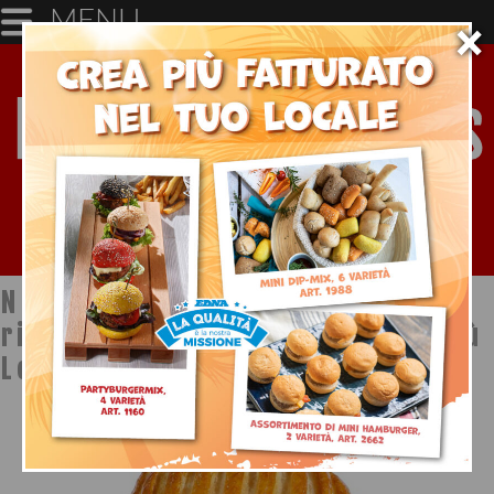
MENU
×
Notizie dal mondo della
ristorazione a cura di Ristopiù
Lombardia SpA