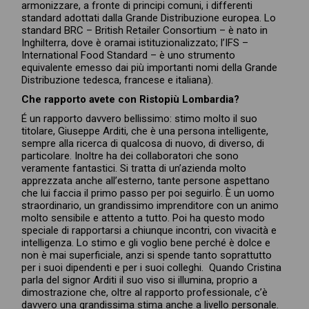
armonizzare, a fronte di principi comuni, i differenti
standard adottati dalla Grande Distribuzione europea. Lo
standard BRC – British Retailer Consortium – è nato in
Inghilterra, dove è oramai istituzionalizzato; l’IFS –
International Food Standard – è uno strumento
equivalente emesso dai più importanti nomi della Grande
Distribuzione tedesca, francese e italiana).
Che rapporto avete con Ristopiù Lombardia?
É un rapporto davvero bellissimo: stimo molto il suo
titolare, Giuseppe Arditi, che è una persona intelligente,
sempre alla ricerca di qualcosa di nuovo, di diverso, di
particolare. Inoltre ha dei collaboratori che sono
veramente fantastici. Si tratta di un’azienda molto
apprezzata anche all’esterno, tante persone aspettano
che lui faccia il primo passo per poi seguirlo. È un uomo
straordinario, un grandissimo imprenditore con un animo
molto sensibile e attento a tutto. Poi ha questo modo
speciale di rapportarsi a chiunque incontri, con vivacità e
intelligenza. Lo stimo e gli voglio bene perché è dolce e
non è mai superficiale, anzi si spende tanto soprattutto
per i suoi dipendenti e per i suoi colleghi. Quando Cristina
parla del signor Arditi il suo viso si illumina, proprio a
dimostrazione che, oltre al rapporto professionale, c’è
davvero una grandissima stima anche a livello personale.