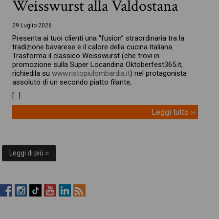
Weisswurst alla Valdostana
29 Luglio 2026
Presenta ai tuoi clienti una “fusion” straordinaria tra la
tradizione bavarese e il calore della cucina italiana.
Trasforma il classico Weisswurst (che trovi in
promozione sulla Super Locandina Oktoberfest365.it,
richiedila su
www.ristopiulombardia.it
) nel protagonista
assoluto di un secondo piatto filante,
[…]
Leggi tutto ››
Leggi di più ››
RistopiùNews
RistopiùNews
RistopiùNews
RistopiùNews
RistopiùNews
RSS
su
su
su
su
su
Feed
Facebook
Instagram
TikTok
YouTube
LinkedIn