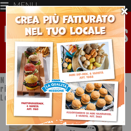
MENU
×
Notizie dal mondo della
ristorazione a cura di Ristopiù
Lombardia SpA