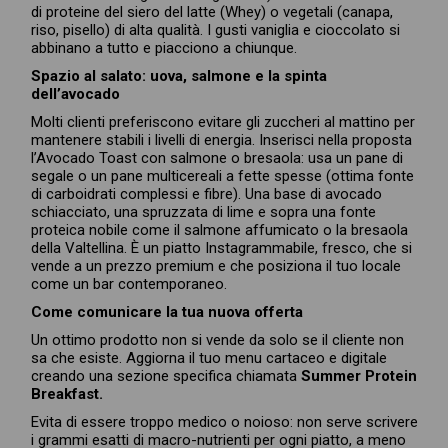
di proteine del siero del latte (Whey) o vegetali (canapa,
riso, pisello) di alta qualità. I gusti vaniglia e cioccolato si
abbinano a tutto e piacciono a chiunque.
Spazio al salato: uova, salmone e la spinta
dell’avocado
Molti clienti preferiscono evitare gli zuccheri al mattino per
mantenere stabili i livelli di energia. Inserisci nella proposta
l’Avocado Toast con salmone o bresaola: usa un pane di
segale o un pane multicereali a fette spesse (ottima fonte
di carboidrati complessi e fibre). Una base di avocado
schiacciato, una spruzzata di lime e sopra una fonte
proteica nobile come il salmone affumicato o la bresaola
della Valtellina. È un piatto Instagrammabile, fresco, che si
vende a un prezzo premium e che posiziona il tuo locale
come un bar contemporaneo.
Come comunicare la tua nuova offerta
Un ottimo prodotto non si vende da solo se il cliente non
sa che esiste. Aggiorna il tuo menu cartaceo e digitale
creando una sezione specifica chiamata
Summer Protein
Breakfast.
Evita di essere troppo medico o noioso: non serve scrivere
i grammi esatti di macro-nutrienti per ogni piatto, a meno