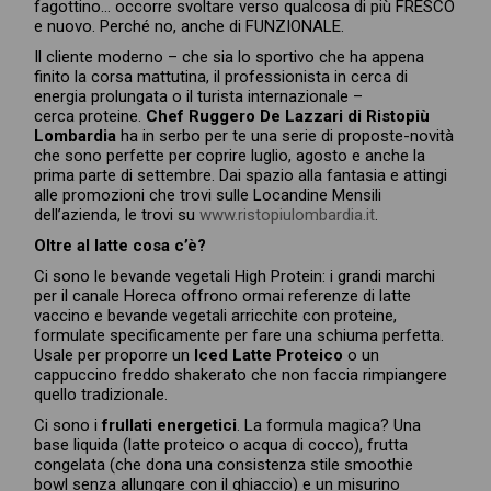
fagottino… occorre svoltare verso qualcosa di più FRESCO
e nuovo. Perché no, anche di FUNZIONALE.
Il cliente moderno – che sia lo sportivo che ha appena
finito la corsa mattutina, il professionista in cerca di
energia prolungata o il turista internazionale –
cerca proteine.
Chef Ruggero De Lazzari di Ristopiù
Lombardia
ha in serbo per te una serie di proposte-novità
che sono perfette per coprire luglio, agosto e anche la
prima parte di settembre. Dai spazio alla fantasia e attingi
alle promozioni che trovi sulle Locandine Mensili
dell’azienda, le trovi su
www.ristopiulombardia.it
.
Oltre al latte cosa c’è?
Ci sono le bevande vegetali High Protein: i grandi marchi
per il canale Horeca offrono ormai referenze di latte
vaccino e bevande vegetali arricchite con proteine,
formulate specificamente per fare una schiuma perfetta.
Usale per proporre un
Iced Latte Proteico
o un
cappuccino freddo shakerato che non faccia rimpiangere
quello tradizionale.
Ci sono i
frullati energetici
. La formula magica? Una
base liquida (latte proteico o acqua di cocco), frutta
congelata (che dona una consistenza stile smoothie
bowl senza allungare con il ghiaccio) e un misurino