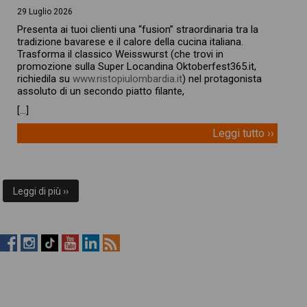
29 Luglio 2026
Presenta ai tuoi clienti una “fusion” straordinaria tra la
tradizione bavarese e il calore della cucina italiana.
Trasforma il classico Weisswurst (che trovi in
promozione sulla Super Locandina Oktoberfest365.it,
richiedila su
www.ristopiulombardia.it
) nel protagonista
assoluto di un secondo piatto filante,
[…]
Leggi tutto ››
Leggi di più ››
RistopiùNews
RistopiùNews
RistopiùNews
RistopiùNews
RistopiùNews
RSS
su
su
su
su
su
Feed
Facebook
Instagram
TikTok
YouTube
LinkedIn