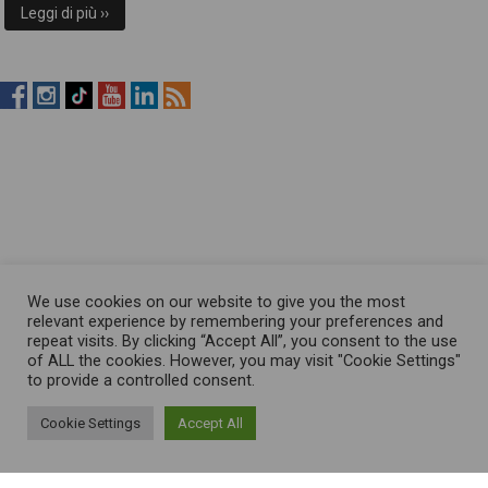
Leggi di più ››
RistopiùNews
RistopiùNews
RistopiùNews
RistopiùNews
RistopiùNews
RSS
su
su
su
su
su
Feed
Facebook
Instagram
TikTok
YouTube
LinkedIn
We use cookies on our website to give you the most
relevant experience by remembering your preferences and
repeat visits. By clicking “Accept All”, you consent to the use
of ALL the cookies. However, you may visit "Cookie Settings"
to provide a controlled consent.
Cookie Settings
Accept All