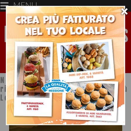
MENU
×
Notizie dal mondo della
ristorazione a cura di Ristopiù
Lombardia SpA