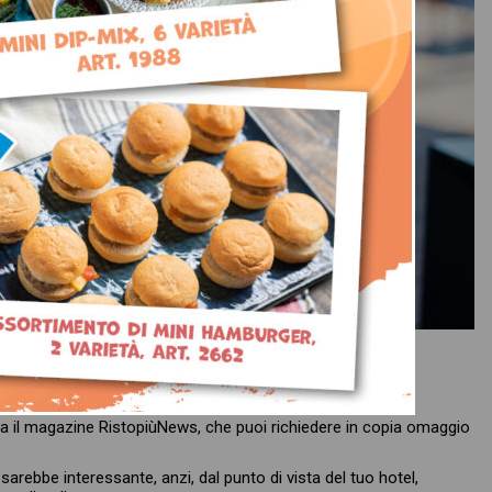
s sul magazine di luglio
a il magazine RistopiùNews, che puoi richiedere in copia omaggio
arebbe interessante, anzi, dal punto di vista del tuo hotel,