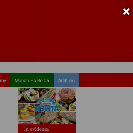
×
emy
Mondo Ho.Re.Ca.
Archivio
In evidenza