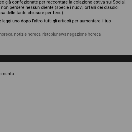
 idee già confezionate per raccontare la colazione estiva sui Social,
on perdere nessun cliente (specie i nuovi, orfani dei classici
sa delle tante chiusure per ferie).
 leggi uno dopo l’altro tutti gli articoli per aumentare il tuo
 horeca
,
notizie horeca
,
ristopiunews negazione horeca
ommento.