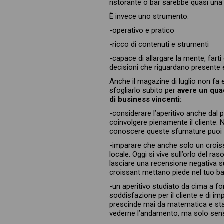
ristorante o bar sarebbe quasi una 
È invece uno strumento:
-operativo e pratico
-ricco di contenuti e strumenti
-capace di allargare la mente, fart
decisioni che riguardano presente e
Anche il magazine di luglio non fa e
sfogliarlo subito per
avere un quad
di business vincenti:
-considerare l’aperitivo anche dal
coinvolgere pienamente il cliente. 
conoscere queste sfumature puoi us
-imparare che anche solo un croiss
locale. Oggi si vive sull’orlo del ra
lasciare una recensione negativa sul
croissant mettano piede nel tuo ba
-un aperitivo studiato da cima a fo
soddisfazione per il cliente e di i
prescinde mai da matematica e stat
vederne l’andamento, ma solo sen