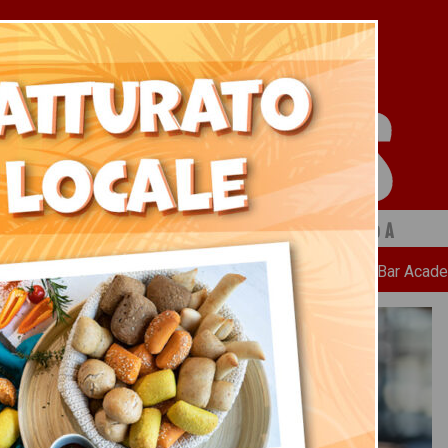
 a cura di Ristopiù Lombardia SpA
Chi Siamo
News
Ricette
Bar Acad