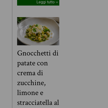
Leggi tutto ››
Gnocchetti di
patate con
crema di
zucchine,
limone e
stracciatella al