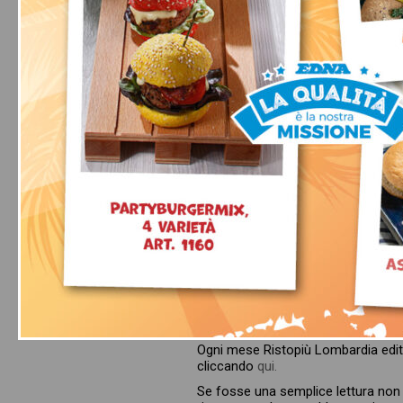
3 idee di busines
10 Luglio 2025
Ogni mese Ristopiù Lombardia edit
cliccando
qui.
Se fosse una semplice lettura non s