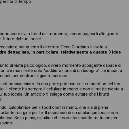
perdita di tempo.
i conoscere i veri trend del momento, accompagnarti alle giuste
 futuro del tuo locale.
ccezioni, per questo il direttore Elena Giordano ti invita a
ro dettagliato, in particolare, relativamente a queste 3 idee
 punto di vista psicologico, ovvero momento appagante capace di
Non c’è mai niente solo “soddisfazione di un bisogno”: se impari a
arle per centrare il giusto servizio
ant bruciacchiato da una parte può minare la reputation del tuo
soio: il cliente ha sempre il cellulare in mano e non ci mette niente a
 tuo locale. Un articolo ti spiega come evitare che i brutti
r
ndo, calcolatrice per il food cost in mano, che sia di piena
mportante margine per te. Il successo di un qualunque locale non
istica. Se lo pensi, significa che non stai usando metriche per
sazioni