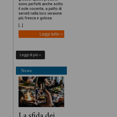
sono perfetti anche sotto
il sole cocente, a patto di
servirli nella loro versione
più fresca e golosa.
[…]
Leggi tutto ››
Leggi di più ››
News
La sfida dei