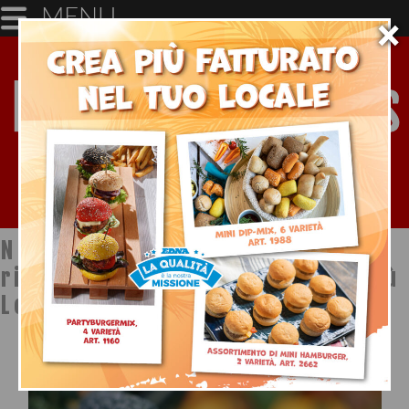
MENU
×
Notizie dal mondo della
ristorazione a cura di Ristopiù
Lombardia SpA