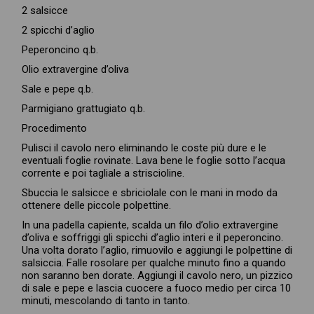
2 salsicce
2 spicchi d’aglio
Peperoncino q.b.
Olio extravergine d’oliva
Sale e pepe q.b.
Parmigiano grattugiato q.b.
Procedimento
Pulisci il cavolo nero eliminando le coste più dure e le
eventuali foglie rovinate. Lava bene le foglie sotto l’acqua
corrente e poi tagliale a striscioline.
Sbuccia le salsicce e sbriciolale con le mani in modo da
ottenere delle piccole polpettine.
In una padella capiente, scalda un filo d’olio extravergine
d’oliva e soffriggi gli spicchi d’aglio interi e il peperoncino.
Una volta dorato l’aglio, rimuovilo e aggiungi le polpettine di
salsiccia. Falle rosolare per qualche minuto fino a quando
non saranno ben dorate. Aggiungi il cavolo nero, un pizzico
di sale e pepe e lascia cuocere a fuoco medio per circa 10
minuti, mescolando di tanto in tanto.