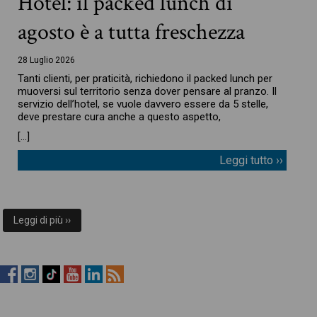
Hotel: il packed lunch di
agosto è a tutta freschezza
28 Luglio 2026
Tanti clienti, per praticità, richiedono il packed lunch per
muoversi sul territorio senza dover pensare al pranzo. Il
servizio dell’hotel, se vuole davvero essere da 5 stelle,
deve prestare cura anche a questo aspetto,
[…]
Leggi tutto ››
Leggi di più ››
RistopiùNews
RistopiùNews
RistopiùNews
RistopiùNews
RistopiùNews
RSS
su
su
su
su
su
Feed
Facebook
Instagram
TikTok
YouTube
LinkedIn