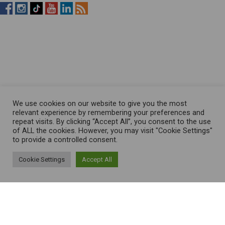
RistopiùNews
RistopiùNews
RistopiùNews
RistopiùNews
RistopiùNews
RSS
su
su
su
su
su
Feed
Facebook
Instagram
TikTok
YouTube
LinkedIn
We use cookies on our website to give you the most
relevant experience by remembering your preferences and
repeat visits. By clicking “Accept All”, you consent to the use
of ALL the cookies. However, you may visit "Cookie Settings"
to provide a controlled consent.
Cookie Settings
Accept All