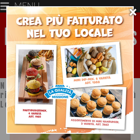
MENU
×
Notizie dal mondo della
ristorazione a cura di Ristopiù
Lombardia SpA