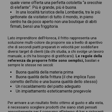
quale viene offerta una perfetta cotoletta “a orecchie
di elefante”. Più è grande, più è buona.
In una località turistica della Lombardia, tra le più
gettonate da visitatori di tutto il mondo, in pieno
centro ha da poco aperto non una boutique di abiti
firmati, bensì una friggitoria.
Lato imprenditore dell’Horeca, il fritto rappresenta una
soluzione multi-colore da proporre sia a livello di aperitivo
che di secondi piatti preparati in velocità per soddisfare
diversi target di clienti (da chi studia, a chi svolge un lavoro
manuale, a chi ha bisogno di gratificarsi).
Le regole della
referenza da proporre fritte sono semplici,
basilari e
sempre le stesse nei secoli:
Buona qualità della materia prima
Buona qualità della frittura (il che implica l’uso
corretto dell’olio e una buona qualità dello stesso)
Un riscaldamento del piatto adeguato
Un impiattamento esteticamente pregevole
Per arrivare a un risultato finito ottimo al gusto e alla vista,
è necessario scegliere prodotti che siano stati pensati
appositamente per il consumo all’interno di bar e ristoranti.