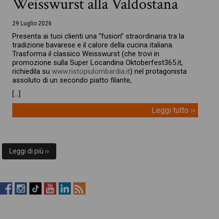
Weisswurst alla Valdostana
29 Luglio 2026
Presenta ai tuoi clienti una “fusion” straordinaria tra la
tradizione bavarese e il calore della cucina italiana.
Trasforma il classico Weisswurst (che trovi in
promozione sulla Super Locandina Oktoberfest365.it,
richiedila su
www.ristopiulombardia.it
) nel protagonista
assoluto di un secondo piatto filante,
[…]
Leggi tutto ››
Leggi di più ››
RistopiùNews
RistopiùNews
RistopiùNews
RistopiùNews
RistopiùNews
RSS
su
su
su
su
su
Feed
Facebook
Instagram
TikTok
YouTube
LinkedIn