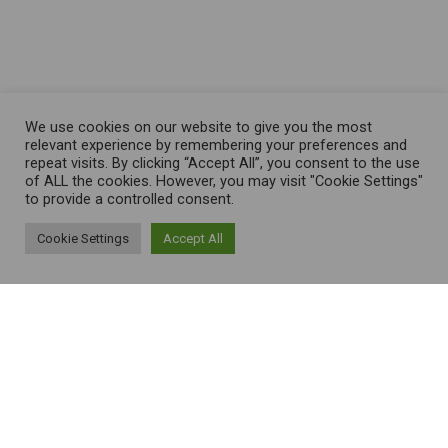
We use cookies on our website to give you the most
relevant experience by remembering your preferences and
repeat visits. By clicking “Accept All”, you consent to the use
of ALL the cookies. However, you may visit "Cookie Settings"
to provide a controlled consent.
Cookie Settings
Accept All