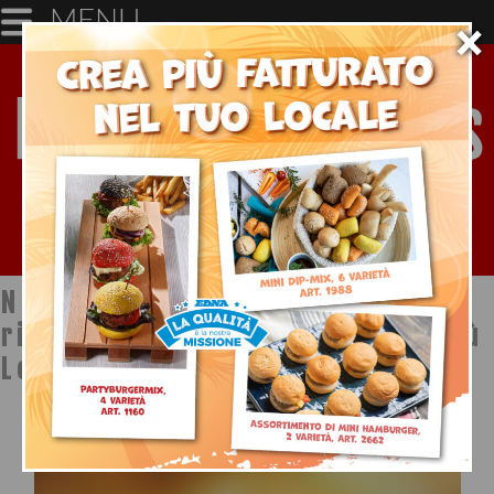
MENU
×
Notizie dal mondo della
ristorazione a cura di Ristopiù
Lombardia SpA