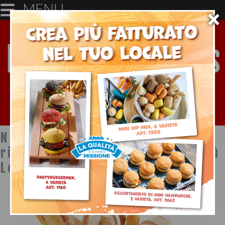
MENU
×
Notizie dal mondo della
ristorazione a cura di Ristopiù
Lombardia SpA