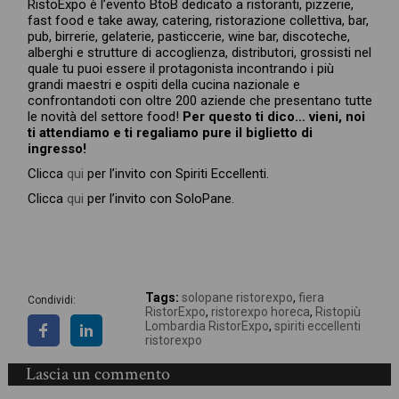
RistoExpo è l’evento BtoB dedicato a ristoranti, pizzerie,
fast food e take away, catering, ristorazione collettiva, bar,
pub, birrerie, gelaterie, pasticcerie, wine bar, discoteche,
alberghi e strutture di accoglienza, distributori, grossisti nel
quale tu puoi essere il protagonista incontrando i più
grandi maestri e ospiti della cucina nazionale e
confrontandoti con oltre 200 aziende che presentano tutte
le novità del settore food!
Per questo ti dico… vieni, noi
ti attendiamo e ti regaliamo pure il biglietto di
ingresso!
Clicca
qui
per l’invito con Spiriti Eccellenti.
Clicca
qui
per l’invito con SoloPane.
Tags:
solopane ristorexpo
,
fiera
Condividi:
RistorExpo
,
ristorexpo horeca
,
Ristopiù
Lombardia RistorExpo
,
spiriti eccellenti
ristorexpo
Lascia un commento