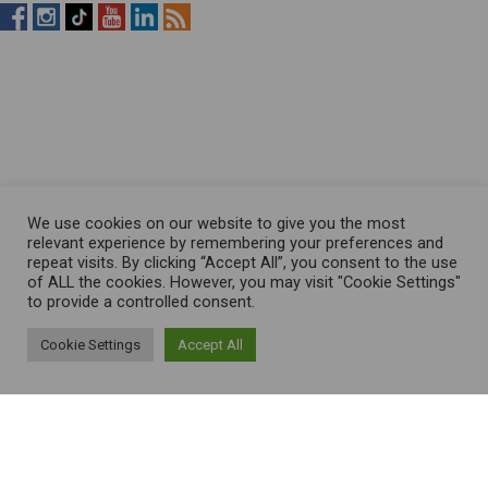
RistopiùNews
RistopiùNews
RistopiùNews
RistopiùNews
RistopiùNews
RSS
su
su
su
su
su
Feed
Facebook
Instagram
TikTok
YouTube
LinkedIn
We use cookies on our website to give you the most
relevant experience by remembering your preferences and
repeat visits. By clicking “Accept All”, you consent to the use
of ALL the cookies. However, you may visit "Cookie Settings"
to provide a controlled consent.
Cookie Settings
Accept All