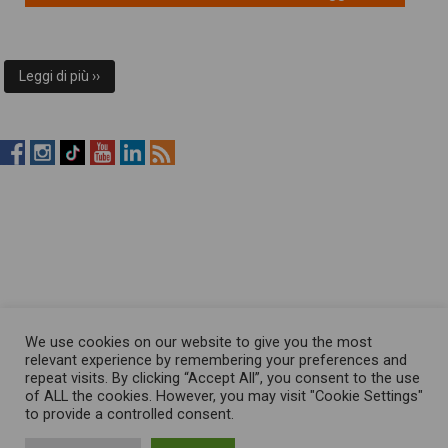
Leggi di più ››
RistopiùNews
RistopiùNews
RistopiùNews
RistopiùNews
RistopiùNews
RSS
su
su
su
su
su
Feed
Facebook
Instagram
TikTok
YouTube
LinkedIn
We use cookies on our website to give you the most
relevant experience by remembering your preferences and
repeat visits. By clicking “Accept All”, you consent to the use
of ALL the cookies. However, you may visit "Cookie Settings"
to provide a controlled consent.