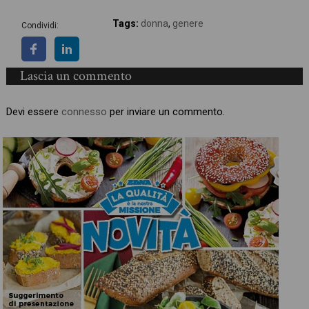
Tags:
donna
,
genere
Condividi:
Lascia un commento
Devi essere
connesso
per inviare un commento.