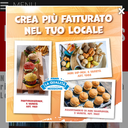
MENU
×
Notizie dal mondo della
ristorazione a cura di Ristopiù
Lombardia SpA