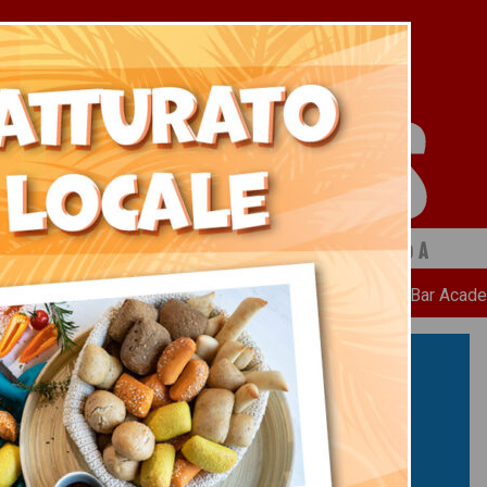
 a cura di Ristopiù Lombardia SpA
Chi Siamo
News
Ricette
Bar Acad