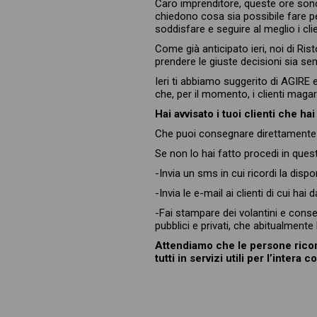
Caro imprenditore, queste ore sono 
chiedono cosa sia possibile fare pe
soddisfare e seguire al meglio i clie
Come già anticipato ieri, noi di Ri
prendere le giuste decisioni sia sem
Ieri ti abbiamo suggerito di AGIRE e
che, per il momento, i clienti magar
Hai avvisato i tuoi clienti che ha
Che puoi consegnare direttamente a 
Se non lo hai fatto procedi in que
-Invia un sms in cui ricordi la dispon
-Invia le e-mail ai clienti di cui hai
-Fai stampare dei volantini e conseg
pubblici e privati, che abitualment
Attendiamo che le persone rico
tutti in servizi utili per l’intera 