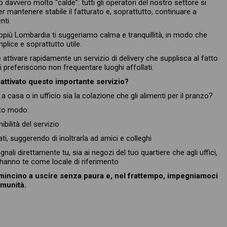
davvero molto “calde”: tutti gli operatori del nostro settore si
r mantenere stabile il fatturato e, soprattutto, continuare a
nti.
stopiù Lombardia ti suggeriamo calma e tranquillità, in modo che
plice e soprattutto utile.
 attivare rapidamente un servizio di delivery che supplisca al fatto
i preferiscono non frequentare luoghi affollati.
i attivato questo importante servizio?
casa o in ufficio sia la colazione che gli alimenti per il pranzo?
sto modo:
ibilità del servizio
 dati, suggerendo di inoltrarla ad amici e colleghi
nali direttamente tu, sia ai negozi del tuo quartiere che agli uffici,
e hanno te come locale di riferimento
mincino a uscire senza paura e, nel frattempo, impegniamoci
comunità.