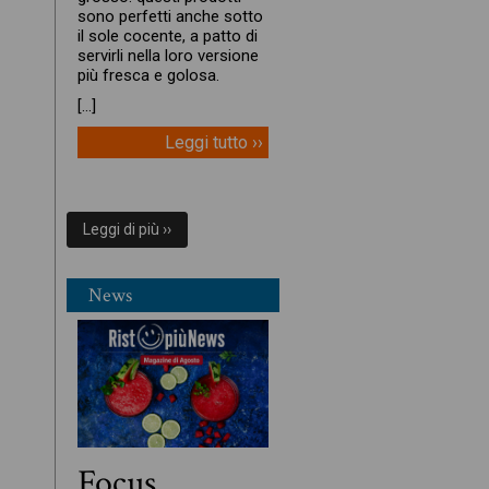
sono perfetti anche sotto
il sole cocente, a patto di
servirli nella loro versione
più fresca e golosa.
[…]
Leggi tutto ››
Leggi di più ››
News
Focus,