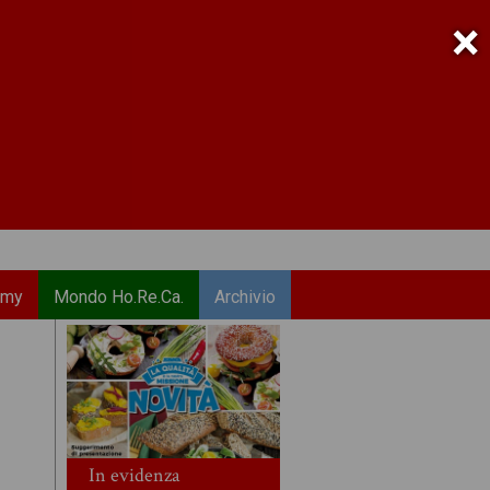
×
emy
Mondo Ho.Re.Ca.
Archivio
In evidenza