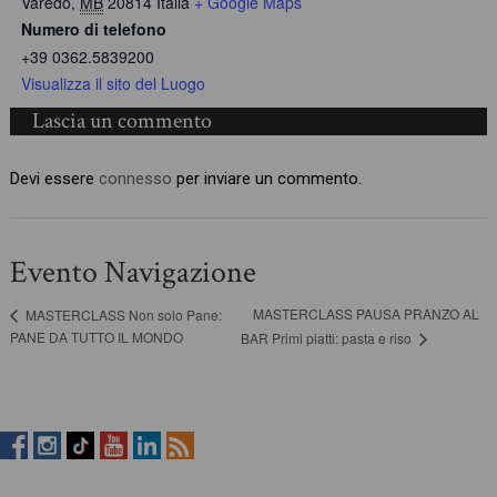
Varedo
,
MB
20814
Italia
+ Google Maps
Numero di telefono
+39 0362.5839200
Visualizza il sito del Luogo
Lascia un commento
Devi essere
connesso
per inviare un commento.
Evento Navigazione
MASTERCLASS PAUSA PRANZO AL
MASTERCLASS Non solo Pane:
PANE DA TUTTO IL MONDO
BAR Primi piatti: pasta e riso
RistopiùNews
RistopiùNews
RistopiùNews
RistopiùNews
RistopiùNews
RSS
su
su
su
su
su
Feed