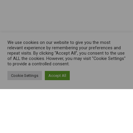
Facebook
Instagram
TikTok
YouTube
LinkedIn
We use cookies on our website to give you the most
relevant experience by remembering your preferences and
repeat visits. By clicking “Accept All”, you consent to the use
of ALL the cookies. However, you may visit "Cookie Settings"
to provide a controlled consent.
Cookie Settings
Accept All