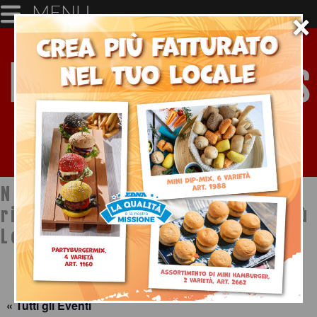
MENU
×
Notizie dal mondo della
ristorazione a cura di Ristopiù
Lombardia SpA
« Tutti gli Eventi