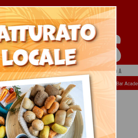
 a cura di Ristopiù Lombardia SpA
Chi Siamo
News
Ricette
Bar Acad