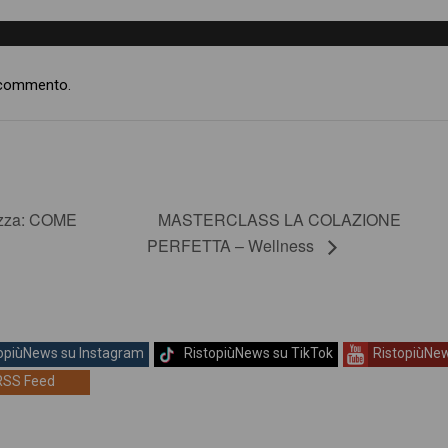
 commento.
MASTERCLASS LA COLAZIONE
izza: COME
PERFETTA – Wellness
opiùNews su Instagram
RistopiùNews su TikTok
RistopiùNe
RSS Feed