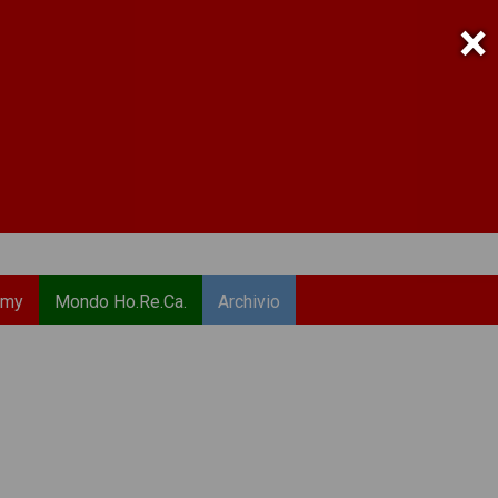
×
emy
Mondo Ho.Re.Ca.
Archivio