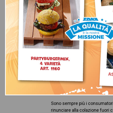
Questo evento è passato.
Edna ristop
8 Agosto / 17:36
LA
COLAZIONE PERFETTA
Colazione Wellness
FORMATORE:
Chef Ruggero
LU
BONUS RISTO QUALITY CARD:
Sono sempre più i consumatori a
rinunciare alla colazione fuori