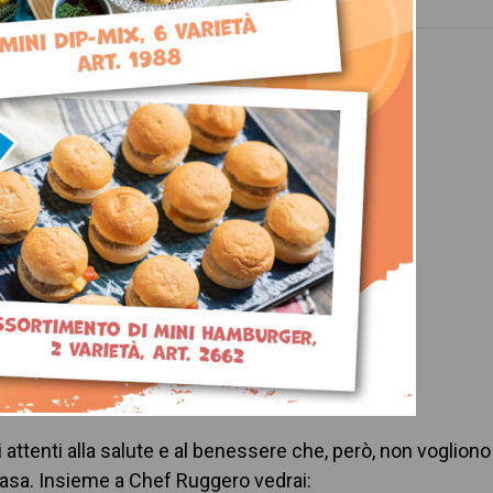
iunews 04 2026
OGO:
Academy Ristopiù
corso GRATUITO
ttenti alla salute e al benessere che, però, non vogliono
 casa. Insieme a Chef Ruggero vedrai: