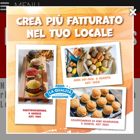
MENU
×
Notizie dal mondo della
ristorazione a cura di Ristopiù
Lombardia SpA