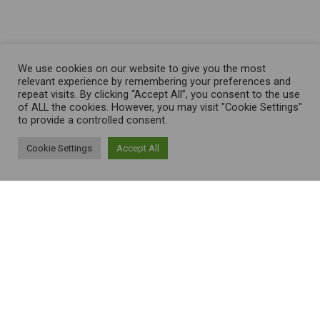
We use cookies on our website to give you the most
relevant experience by remembering your preferences and
repeat visits. By clicking “Accept All”, you consent to the use
of ALL the cookies. However, you may visit "Cookie Settings"
to provide a controlled consent.
Cookie Settings
Accept All