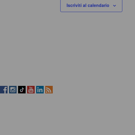
Iscriviti al calendario
RistopiùNews
RistopiùNews
RistopiùNews
RistopiùNews
RistopiùNews
RSS
su
su
su
su
su
Feed
Facebook
Instagram
TikTok
YouTube
LinkedIn