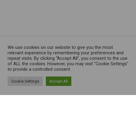
Facebook
Instagram
TikTok
YouTube
LinkedIn
We use cookies on our website to give you the most
relevant experience by remembering your preferences and
repeat visits. By clicking “Accept All”, you consent to the use
of ALL the cookies. However, you may visit "Cookie Settings"
to provide a controlled consent.
Cookie Settings
Accept All